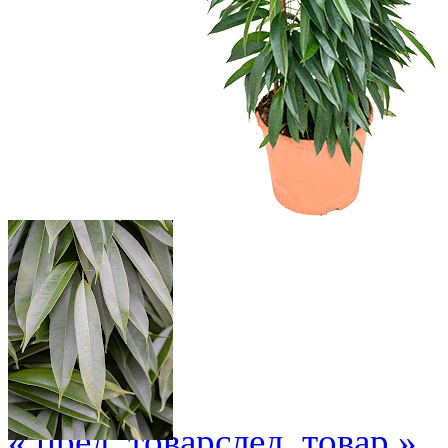
« пред. товар
след. товар »