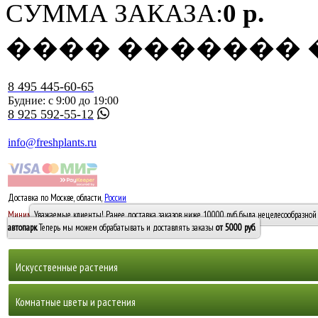
СУММА ЗАКАЗА:
0 р.
���� �������
8 495 445-60-65
Будние: с 9:00 до 19:00
8 925 592-55-12
info@freshplants.ru
Доставка по Москве, области,
России
5000 руб.
Минимальный заказ -
Уважаемые клиенты! Ранее доставка заказов ниже 10000 руб. была нецелесообразной 
10 000
автопарк
. Теперь мы можем обрабатывать и доставлять заказы
от 5000 руб
.
Искусственные растения
Деревья
Комнатные цветы и растения
Горшечные растения, кусты и мох
Бамбуки