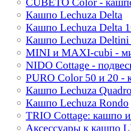
CUBETO Color - кашп
Mees
Кашпо Lechuza Delta
Thies
Moda
Кашпо Lechuza Delta 1
Pure
Кашпо Lechuza Deltini 
MINI и MAXI-cubi - м
NIDO Cottage - подве
PURO Color 50 и 20 -
Кашпо Lechuza Quadr
Кашпо Lechuza Rondo
TRIO Cottage: кашпо и
Аксессуары к кашпо