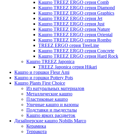
Кашпо TREEZ ERGO серия Comb
Кашпо TREEZ ERGO серия Diamond
Кашпо TREEZ ERGO серия Graphics
Кашпо TREEZ ERGO серия Jet
Кашпо TREEZ ERGO серия Just
Кашпо TREEZ ERGO серия Nature
Кашпо TREEZ ERGO серия Oriental
Кашпо TREEZ ERGO серия Rombo
TREEZ ERGO серия TreeLine
Кашпо TREEZ ERGO серия Concrete
Кашпо TREEZ ERGO серия Hard Rock
Кашпо TREEZ Japonica
TREEZ Japonica серия Hikari
Кашпо и горшки Fleur Ami
Кашпо и горшки Pottery Pots
Кашпо Plants First Choice
Из натуральных материалов
Металлические кашпо
Пластиковые кашпо
Уличные кашпо и вазоны
Подставки и пьедесталы
Кашпо ярких расцветок
Дизайнерские кашпо Nobilis Marco
Керамика
Терракота