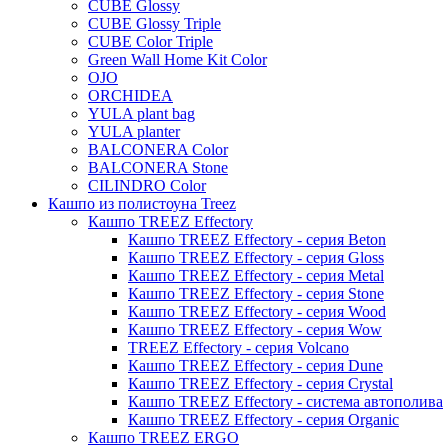
CUBE Glossy
Urban
Karlijn
CUBE Glossy Triple
CUBE Color Triple
Iris
Green Wall Home Kit Color
Evi
OJO
ORCHIDEA
Mees
YULA plant bag
Thies
YULA planter
BALCONERA Color
Moda
BALCONERA Stone
Pure
CILINDRO Color
Кашпо из полистоуна Treez
Кашпо TREEZ Effectory
Кашпо TREEZ Effectory - серия Beton
Кашпо TREEZ Effectory - серия Gloss
Кашпо TREEZ Effectory - серия Metal
Кашпо TREEZ Effectory - серия Stone
Кашпо TREEZ Effectory - серия Wood
Кашпо TREEZ Effectory - серия Wow
TREEZ Effectory - серия Volcano
Кашпо TREEZ Effectory - серия Dune
Кашпо TREEZ Effectory - серия Crystal
Кашпо TREEZ Effectory - система автополива
Кашпо TREEZ Effectory - серия Organic
Кашпо TREEZ ERGO