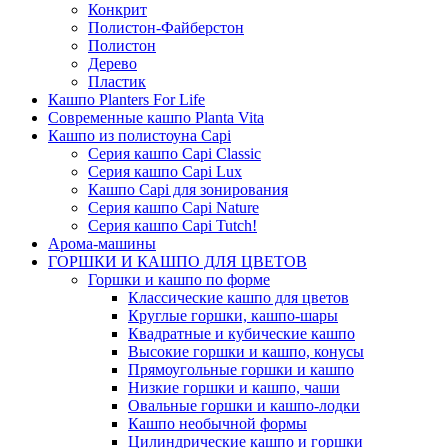
Конкрит
Полистон-Файберстон
Полистон
Дерево
Пластик
Кашпо Planters For Life
Современные кашпо Planta Vita
Кашпо из полистоуна Capi
Серия кашпо Capi Classic
Серия кашпо Capi Lux
Кашпо Capi для зонирования
Серия кашпо Capi Nature
Серия кашпо Capi Tutch!
Арома-машины
ГОРШКИ И КАШПО ДЛЯ ЦВЕТОВ
Горшки и кашпо по форме
Классические кашпо для цветов
Круглые горшки, кашпо-шары
Квадратные и кубические кашпо
Высокие горшки и кашпо, конусы
Прямоугольные горшки и кашпо
Низкие горшки и кашпо, чаши
Овальные горшки и кашпо-лодки
Кашпо необычной формы
Цилиндрические кашпо и горшки