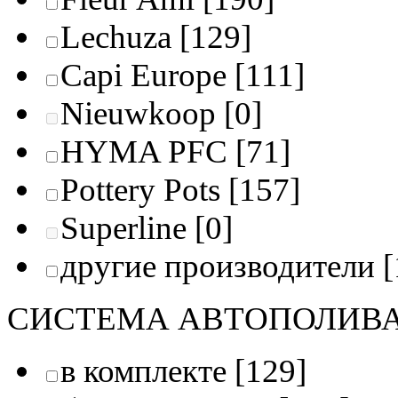
Lechuza
[129]
Capi Europe
[111]
Nieuwkoop
[0]
HYMA PFC
[71]
Pottery Pots
[157]
Superline
[0]
другие производители
[
СИСТЕМА АВТОПОЛИВ
в комплекте
[129]