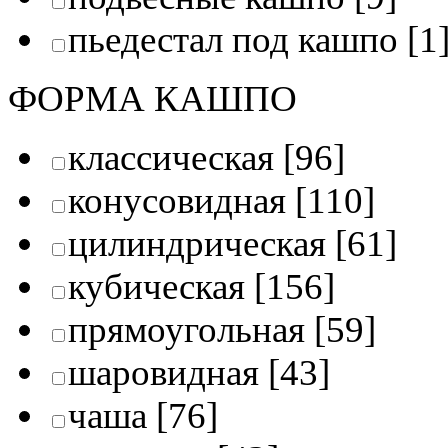
пьедестал под кашпо
[1
ФОРМА КАШПО
классическая
[96]
конусовидная
[110]
цилиндрическая
[61]
кубическая
[156]
прямоугольная
[59]
шаровидная
[43]
чаша
[76]