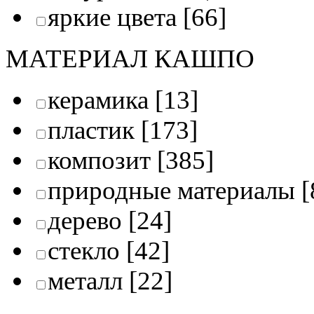
яркие цвета
[66]
МАТЕРИАЛ КАШПО
керамика
[13]
пластик
[173]
композит
[385]
природные материалы
[
дерево
[24]
стекло
[42]
металл
[22]