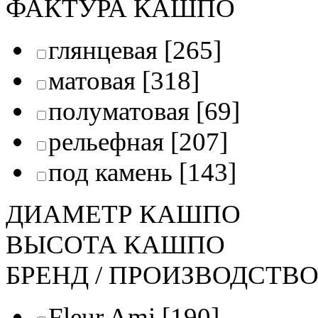
ФАКТУРА КАШПО
глянцевая
[265]
матовая
[318]
полуматовая
[69]
рельефная
[207]
под камень
[143]
ДИАМЕТР КАШПО
ВЫСОТА КАШПО
БРЕНД / ПРОИЗВОДСТВ
Fleur Ami
[190]