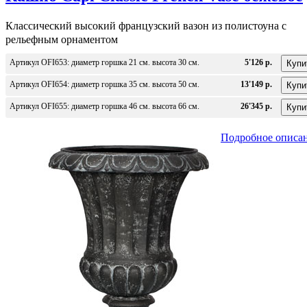
Классический высокий французский вазон из полистоуна с
рельефным орнаментом
Артикул OFI653: диаметр горшка 21 см. высота 30 см.
5'126 р.
Артикул OFI654: диаметр горшка 35 см. высота 50 см.
13'149 р.
Артикул OFI655: диаметр горшка 46 см. высота 66 см.
26'345 р.
Подробное описа