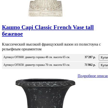
Кашпо Capi Classic French Vase tall
бежевое
Классический высокий французский вазон из полистоуна с
рельефным орнаментом
Артикул OFI668: диаметр горшка 48 см. высота 65 см.
37'287 р.
Артикул OFI658: диаметр горшка 70 см. высота 93 см.
71'862 р.
Подробное описа