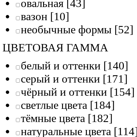
овальная
[43]
вазон
[10]
необычные формы
[52]
ЦВЕТОВАЯ ГАММА
белый и оттенки
[140]
серый и оттенки
[171]
чёрный и оттенки
[154]
светлые цвета
[184]
тёмные цвета
[182]
натуральные цвета
[114