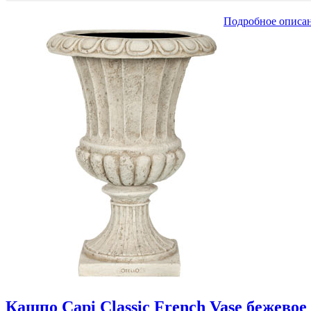
Подробное описа
Кашпо Capi Classic French Vase бежевое