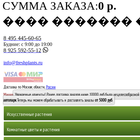
СУММА ЗАКАЗА:
0 р.
���� �������
8 495 445-60-65
Будние: с 9:00 до 19:00
8 925 592-55-12
info@freshplants.ru
Доставка по Москве, области,
России
5000 руб.
Минимальный заказ -
Уважаемые клиенты! Ранее доставка заказов ниже 10000 руб. была нецелесообразной 
10 000
автопарк
. Теперь мы можем обрабатывать и доставлять заказы
от 5000 руб
.
Искусственные растения
Деревья
Комнатные цветы и растения
Горшечные растения, кусты и мох
Бамбуки