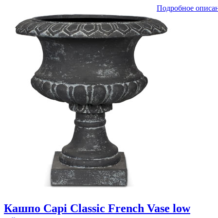
Подробное описа
Кашпо Capi Classic French Vase low