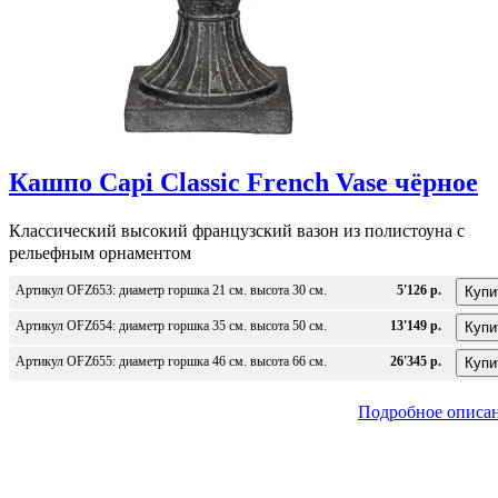
Кашпо Capi Classic French Vase чёрное
Классический высокий французский вазон из полистоуна с
рельефным орнаментом
Артикул OFZ653: диаметр горшка 21 см. высота 30 см.
5'126 р.
Артикул OFZ654: диаметр горшка 35 см. высота 50 см.
13'149 р.
Артикул OFZ655: диаметр горшка 46 см. высота 66 см.
26'345 р.
Подробное описа