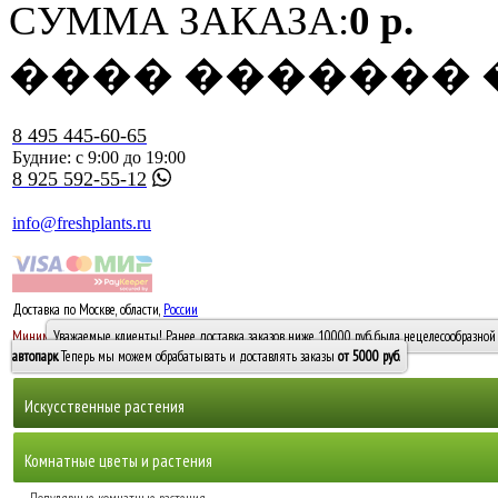
СУММА ЗАКАЗА:
0 р.
���� �������
8 495 445-60-65
Будние: с 9:00 до 19:00
8 925 592-55-12
info@freshplants.ru
Доставка по Москве, области,
России
5000 руб.
Минимальный заказ -
Уважаемые клиенты! Ранее доставка заказов ниже 10000 руб. была нецелесообразной 
10 000
автопарк
. Теперь мы можем обрабатывать и доставлять заказы
от 5000 руб
.
Искусственные растения
Деревья
Комнатные цветы и растения
Горшечные растения, кусты и мох
Бамбуки