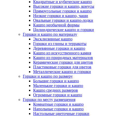
Квадратные и кубические кашпо
Высокие горшки и кашпо, конусы
Прямоугольные горшки и кашпо
Низкие горшки и кашпо, чаши
Овальные горшки и кашпо-лодки
Кашпо необычной формы
Цилиндрические кашпо и горшки
Горшки и кашпо по материалу
Эксклюзивные кашпо
Горшки из глины и терракоты
Деревянные горшки и кашпо
Кашпо из искусственного камня
Кашпо из природных материалов
Керамические горшки для цветов
Пластиковые горшки для цветов
Металлические кашпо и горшки
Горшки и кашпо по размеру
Большие горшки и кашпо
Маленькие горшки и кашпо
Кашпо средних размеров
Огромные горшки и кашпо
Горшки по месту размещения
Комнатные горшки и кашпо
Напольные горшки и кашпо
Настольные цветочные горшки