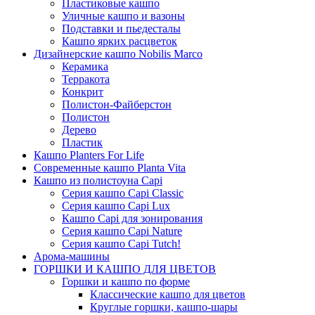
Пластиковые кашпо
Уличные кашпо и вазоны
Подставки и пьедесталы
Кашпо ярких расцветок
Дизайнерские кашпо Nobilis Marco
Керамика
Терракота
Конкрит
Полистон-Файберстон
Полистон
Дерево
Пластик
Кашпо Planters For Life
Современные кашпо Planta Vita
Кашпо из полистоуна Capi
Серия кашпо Capi Classic
Серия кашпо Capi Lux
Кашпо Capi для зонирования
Серия кашпо Capi Nature
Серия кашпо Capi Tutch!
Арома-машины
ГОРШКИ И КАШПО ДЛЯ ЦВЕТОВ
Горшки и кашпо по форме
Классические кашпо для цветов
Круглые горшки, кашпо-шары