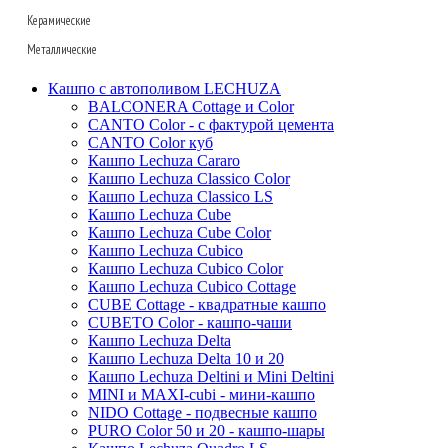
Organic
Cascara
Baq
Керамические
Baq
Multivorm
Fibrics
Oceana
Capi
Металлические
Polystone
Baq
Fleur ami
Facets
D&m
Nature wave
Gradient
D&m
Lava
Baq
Кашпо с автополивом LECHUZA
Pottery pots
Fleur ami
Nature rib
Metallic
Fleur ami
Fusion
КЕРАМИЧЕСКИЕ_BAQ
Superline
BALCONERA Cottage и Color
Oceana
Luca lifestyle
CANTO Color - с фактурой цемента
Bohemian
Livingreen
Nature row
Oceana
Den daas
Ter steege
Alure
CANTO Color куб
Ter steege
Marrone
Pottery pots
Lux heraldry
Opus
Ndt
Terra cotta
Conica
Кашпо Lechuza Cararo
Van der leeden
Luca lifestyle
Кашпо Lechuza Classico Color
Oyster
Lux terrazzo
Colour me
Ter steege
Terra cotta
КЕРАМИЧЕСКИЕ_DEN DAAS
Standaard
Кашпо Lechuza Classico LS
Baskets
Private label
Argento
Refined
Luxe lite
White label
Mystic
Trend
Кашпо Lechuza Cube
White label
Blend
Кашпо Lechuza Cube Color
Grigio
Cement
Polystone coated
Private label
Amora
Cortenstyle
Кашпо Lechuza Cubico
Ter steege
Polycube
Struttura
Essential
Raindrop
Xclusive gardens
Laos
Cecil
Stiel
Кашпо Lechuza Cubico Color
Sebas
Twist
Natural
Vertical rib
Кашпо Lechuza Cubico Cottage
Beauty
Cresta
CUBE Cottage - квадратные кашпо
Dian
Platinum
Vogue
Plain
Esra
CUBETO Color - кашпо-чаши
Unique
Refined retro
Кашпо Lechuza Delta
Manon
Кашпо Lechuza Delta 10 и 20
Static
Ridged
Ryan
Кашпо Lechuza Deltini и Mini Deltini
Rough
Suze
MINI и MAXI-cubi - мини-кашпо
NIDO Cottage - подвесные кашпо
Stone
Lindy
PURO Color 50 и 20 - кашпо-шары
Urban
Karlijn