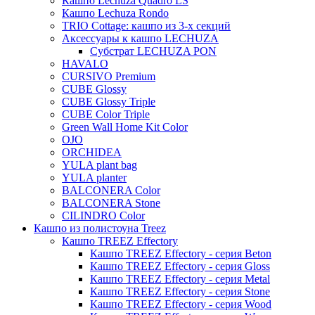
Кашпо Lechuza Quadro LS
Кашпо Lechuza Rondo
Iris
TRIO Cottage: кашпо из 3-х секций
Evi
Аксессуары к кашпо LECHUZA
Субстрат LECHUZA PON
Mees
HAVALO
Thies
CURSIVO Premium
CUBE Glossy
Moda
CUBE Glossy Triple
Pure
CUBE Color Triple
Green Wall Home Kit Color
OJO
ORCHIDEA
YULA plant bag
YULA planter
BALCONERA Color
BALCONERA Stone
CILINDRO Color
Кашпо из полистоуна Treez
Кашпо TREEZ Effectory
Кашпо TREEZ Effectory - серия Beton
Кашпо TREEZ Effectory - серия Gloss
Кашпо TREEZ Effectory - серия Metal
Кашпо TREEZ Effectory - серия Stone
Кашпо TREEZ Effectory - серия Wood