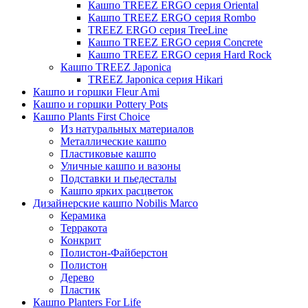
Кашпо TREEZ ERGO серия Oriental
Кашпо TREEZ ERGO серия Rombo
TREEZ ERGO серия TreeLine
Кашпо TREEZ ERGO серия Concrete
Кашпо TREEZ ERGO серия Hard Rock
Кашпо TREEZ Japonica
TREEZ Japonica серия Hikari
Кашпо и горшки Fleur Ami
Кашпо и горшки Pottery Pots
Кашпо Plants First Choice
Из натуральных материалов
Металлические кашпо
Пластиковые кашпо
Уличные кашпо и вазоны
Подставки и пьедесталы
Кашпо ярких расцветок
Дизайнерские кашпо Nobilis Marco
Керамика
Терракота
Конкрит
Полистон-Файберстон
Полистон
Дерево
Пластик
Кашпо Planters For Life