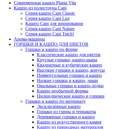
Современные кашпо Planta Vita
Кашпо из полистоуна Capi
Серия кашпо Capi Classic
Серия кашпо Capi Lux
Кашпо Capi для зонирования
Серия кашпо Capi Nature
Серия кашпо Capi Tutch!
Арома-машины
ГОРШКИ И КАШПО ДЛЯ ЦВЕТОВ
Горшки и кашпо по форме
Классические кашпо для цветов
Круглые горшки, кашпо-шары
Квадратные и кубические кашпо
Высокие горшки и кашпо, конусы
Прямоугольные горшки и кашпо
Низкие горшки и кашпо, чаши
Овальные горшки и кашпо-лодки
Кашпо необычной формы
Цилиндрические кашпо и горшки
Горшки и кашпо по материалу
Эксклюзивные кашпо
Горшки из глины и терракоты
Деревянные горшки и кашпо
Кашпо из искусственного камня
Кашпо из природных материалов