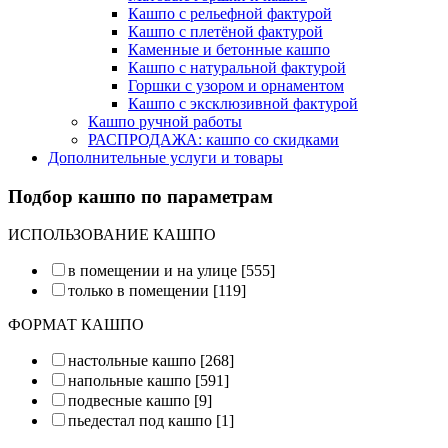
Кашпо с рельефной фактурой
Кашпо с плетёной фактурой
Каменные и бетонные кашпо
Кашпо с натуральной фактурой
Горшки с узором и орнаментом
Кашпо с эксклюзивной фактурой
Кашпо ручной работы
РАСПРОДАЖА: кашпо со скидками
Дополнительные услуги и товары
Подбор кашпо по параметрам
ИСПОЛЬЗОВАНИЕ КАШПО
в помещении и на улице
[555]
только в помещении
[119]
ФОРМАТ КАШПО
настольные кашпо
[268]
напольные кашпо
[591]
подвесные кашпо
[9]
пьедестал под кашпо
[1]