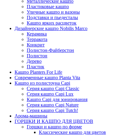
Металлические кашпо
Пластиковые кашпо
Уличные кашпо и вазоны
Подставки и пьедесталы
Кашпо ярких расцветок
Дизайнерские кашпо Nobilis Marco
Керамика
Терракота
Конкрит
Полистон-Файберстон
Полистон
Дерево
Пластик
Кашпо Planters For Life
Современные кашпо Planta Vita
Кашпо из полистоуна Capi
Серия кашпо Capi Classic
Серия кашпо Capi Lux
Кашпо Capi для зонирования
Серия кашпо Capi Nature
Серия кашпо Capi Tutch!
Арома-машины
ГОРШКИ И КАШПО ДЛЯ ЦВЕТОВ
Горшки и кашпо по форме
Классические кашпо для цветов