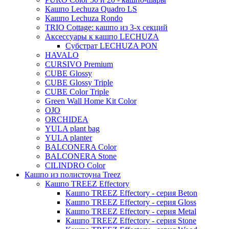
Beauty
Cresta
Страйпс (Stripes)
Энкиантус (Enkianthus)
Кашпо Lechuza Quadro LS
Faz
Promo
Dian
Platinum
Vogue
Plain
Esra
Кашпо Lechuza Rondo
Падуб (Ilex)
Organic
Cascara
Unique
Refined retro
TRIO Cottage: кашпо из 3-х секций
Manon
Лавр (Laurus)
Аксессуары к кашпо LECHUZA
Multivorm
Static
Ridged
Ryan
Субстрат LECHUZA PON
Прочие (Other)
Rough
HAVALO
Suze
Стрелиция (Strelitzia)
CURSIVO Premium
Stone
Lindy
CUBE Glossy
Трахикарпус (Trachycarpus)
Urban
Karlijn
CUBE Glossy Triple
Вашингтония (Washingtonia)
CUBE Color Triple
Iris
Green Wall Home Kit Color
Evi
OJO
ORCHIDEA
Mees
YULA plant bag
Thies
YULA planter
BALCONERA Color
Moda
BALCONERA Stone
Pure
CILINDRO Color
Кашпо из полистоуна Treez
Кашпо TREEZ Effectory
Кашпо TREEZ Effectory - серия Beton
Кашпо TREEZ Effectory - серия Gloss
Кашпо TREEZ Effectory - серия Metal
Кашпо TREEZ Effectory - серия Stone