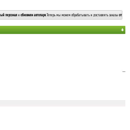
ый персонал
и
обновили автопарк
. Теперь мы можем обрабатывать и доставлять заказы
от