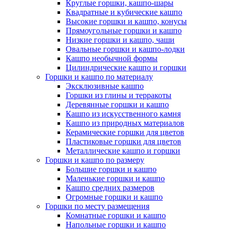
Круглые горшки, кашпо-шары
Квадратные и кубические кашпо
Высокие горшки и кашпо, конусы
Прямоугольные горшки и кашпо
Низкие горшки и кашпо, чаши
Овальные горшки и кашпо-лодки
Кашпо необычной формы
Цилиндрические кашпо и горшки
Горшки и кашпо по материалу
Эксклюзивные кашпо
Горшки из глины и терракоты
Деревянные горшки и кашпо
Кашпо из искусственного камня
Кашпо из природных материалов
Керамические горшки для цветов
Пластиковые горшки для цветов
Металлические кашпо и горшки
Горшки и кашпо по размеру
Большие горшки и кашпо
Маленькие горшки и кашпо
Кашпо средних размеров
Огромные горшки и кашпо
Горшки по месту размещения
Комнатные горшки и кашпо
Напольные горшки и кашпо