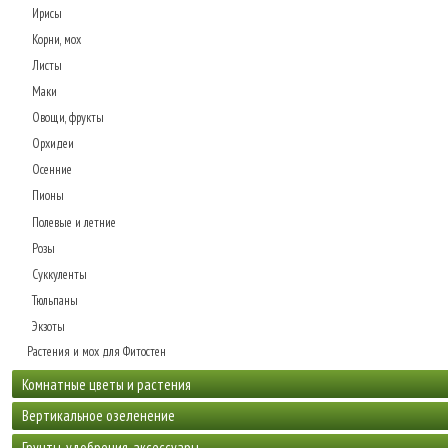
Стриженные формы
Ирисы
Уличные растения
Корни, мох
Фикусы и лонгифолии
Листы
Шеффлеры
Маки
Экзотические растения
Овощи, фрукты
Орхидеи
Осенние
Пионы
Полевые и летние
Розы
Суккуленты
Тюльпаны
Экзоты
Растения и мох для Фитостен
Комнатные цветы и растения
Популярные комнатные растения
Вертикальное озеленение
Декоративно-лиственные растения
Живые растения для фитомодулей