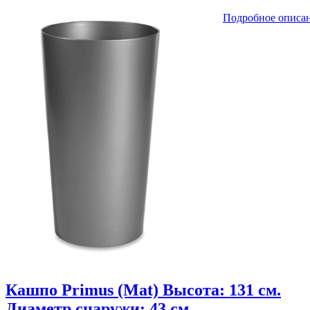
Подробное описа
Кашпо Primus (Mat) Высота: 131 см.
Диаметр снаружи: 43 см.