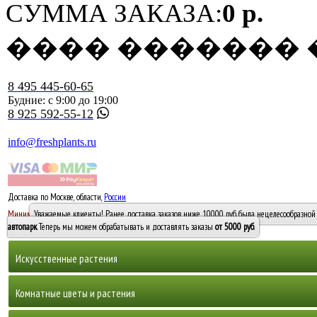
СУММА ЗАКАЗА:
0 р.
���� �������
8 495 445-60-65
Будние: с 9:00 до 19:00
8 925 592-55-12
info@freshplants.ru
Доставка по Москве, области,
России
5000 руб.
Минимальный заказ -
Уважаемые клиенты! Ранее доставка заказов ниже 10000 руб. была нецелесообразной 
10 000
автопарк
. Теперь мы можем обрабатывать и доставлять заказы
от 5000 руб
.
Искусственные растения
Деревья
Комнатные цветы и растения
Горшечные растения, кусты и мох
Бамбуки