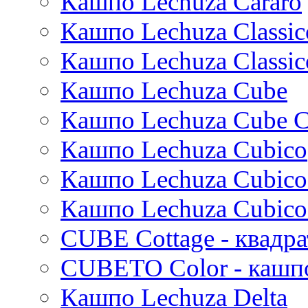
Кашпо Lechuza Cararo
Dian
Platinum
Vogue
Plain
Esra
Unique
Refined retro
Кашпо Lechuza Classic
Manon
Static
Ridged
Кашпо Lechuza Classic
Ryan
Rough
Suze
Stone
Кашпо Lechuza Cube
Lindy
Urban
Karlijn
Кашпо Lechuza Cube C
Iris
Кашпо Lechuza Cubico
Evi
Mees
Кашпо Lechuza Cubico
Thies
Moda
Кашпо Lechuza Cubico
Pure
CUBE Cottage - квадр
CUBETO Color - кашп
Кашпо Lechuza Delta