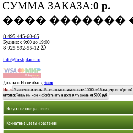
СУММА ЗАКАЗА:
0 р.
���� �������
8 495 445-60-65
Будние: с 9:00 до 19:00
8 925 592-55-12
info@freshplants.ru
Доставка по Москве, области,
России
5000 руб.
Минимальный заказ -
Уважаемые клиенты! Ранее доставка заказов ниже 10000 руб. была нецелесообразной 
10 000
автопарк
. Теперь мы можем обрабатывать и доставлять заказы
от 5000 руб
.
Искусственные растения
Деревья
Комнатные цветы и растения
Горшечные растения, кусты и мох
Бамбуки