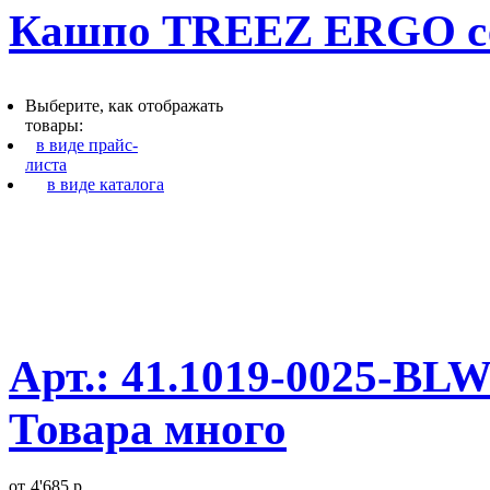
Кашпо TREEZ ERGO се
Выберите, как отображать
товары:
в виде прайс-
листа
в виде каталога
Арт.: 41.1019-0025-BLW
Товара много
от
4'685 р.