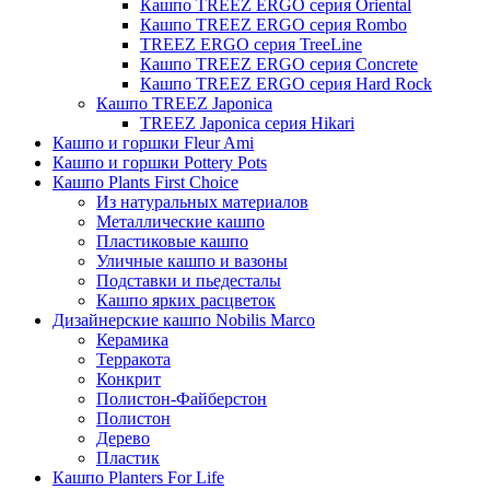
Кашпо TREEZ ERGO серия Oriental
Кашпо TREEZ ERGO серия Rombo
TREEZ ERGO серия TreeLine
Кашпо TREEZ ERGO серия Concrete
Кашпо TREEZ ERGO серия Hard Rock
Кашпо TREEZ Japonica
TREEZ Japonica серия Hikari
Кашпо и горшки Fleur Ami
Кашпо и горшки Pottery Pots
Кашпо Plants First Choice
Из натуральных материалов
Металлические кашпо
Пластиковые кашпо
Уличные кашпо и вазоны
Подставки и пьедесталы
Кашпо ярких расцветок
Дизайнерские кашпо Nobilis Marco
Керамика
Терракота
Конкрит
Полистон-Файберстон
Полистон
Дерево
Пластик
Кашпо Planters For Life