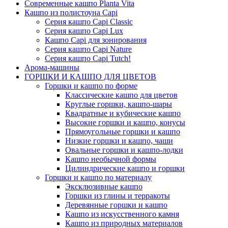
Современные кашпо Planta Vita
Кашпо из полистоуна Capi
Серия кашпо Capi Classic
Серия кашпо Capi Lux
Кашпо Capi для зонирования
Серия кашпо Capi Nature
Серия кашпо Capi Tutch!
Арома-машины
ГОРШКИ И КАШПО ДЛЯ ЦВЕТОВ
Горшки и кашпо по форме
Классические кашпо для цветов
Круглые горшки, кашпо-шары
Квадратные и кубические кашпо
Высокие горшки и кашпо, конусы
Прямоугольные горшки и кашпо
Низкие горшки и кашпо, чаши
Овальные горшки и кашпо-лодки
Кашпо необычной формы
Цилиндрические кашпо и горшки
Горшки и кашпо по материалу
Эксклюзивные кашпо
Горшки из глины и терракоты
Деревянные горшки и кашпо
Кашпо из искусственного камня
Кашпо из природных материалов