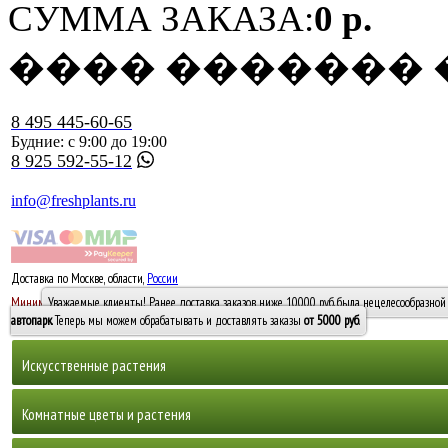
СУММА ЗАКАЗА:
0 р.
���� �������
8 495 445-60-65
Будние: с 9:00 до 19:00
8 925 592-55-12
info@freshplants.ru
Доставка по Москве, области,
России
5000 руб.
Минимальный заказ -
Уважаемые клиенты! Ранее доставка заказов ниже 10000 руб. была нецелесообразной 
10 000
автопарк
. Теперь мы можем обрабатывать и доставлять заказы
от 5000 руб
.
Искусственные растения
Деревья
Комнатные цветы и растения
Горшечные растения, кусты и мох
Бамбуки