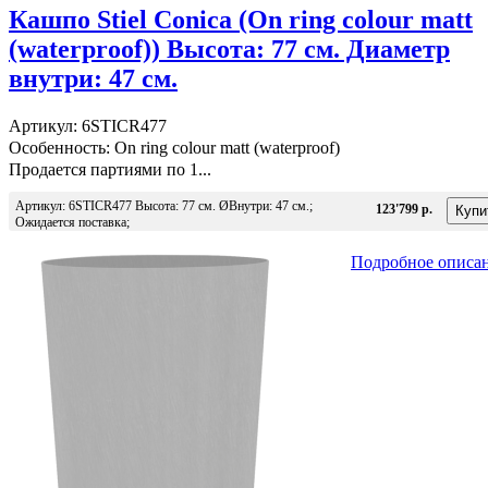
Кашпо Stiel Conica (On ring colour matt
(waterproof)) Высота: 77 см. Диаметр
внутри: 47 см.
Артикул: 6STICR477
Особенность: On ring colour matt (waterproof)
Продается партиями по 1...
Артикул: 6STICR477 Высота: 77 см. ØВнутри: 47 см.;
123'799 р.
Ожидается поставка;
Подробное описа