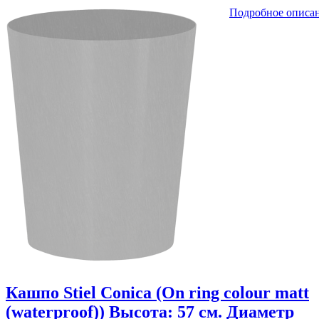
Подробное описа
Кашпо Stiel Conica (On ring colour matt
(waterproof)) Высота: 57 см. Диаметр