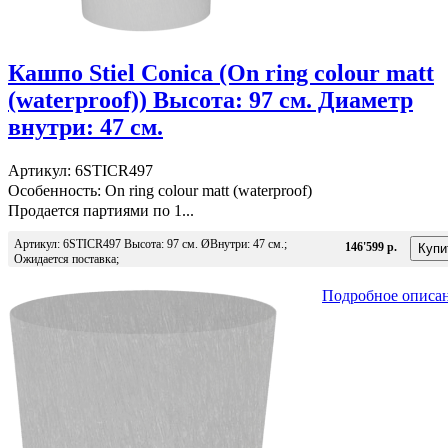
Кашпо Stiel Conica (On ring colour matt
(waterproof)) Высота: 97 см. Диаметр
внутри: 47 см.
Артикул: 6STICR497
Особенность: On ring colour matt (waterproof)
Продается партиями по 1...
Артикул: 6STICR497 Высота: 97 см. ØВнутри: 47 см.;
146'599 р.
Ожидается поставка;
Подробное описа