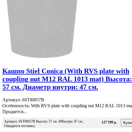
Кашпо Stiel Conica (With RVS plate with
coupling nut M12 RAL 1013 mat) Высота:
57 см. Диаметр внутри: 47 см.
Артикул: 6STI0057B
Особенность: With RVS plate with coupling nut M12 RAL 1013 ma
Продается...
Артикул: 6STI0057B Высота: 57 см. ØВнутри: 47 см.;
127'199 р.
Ожидается поставка;