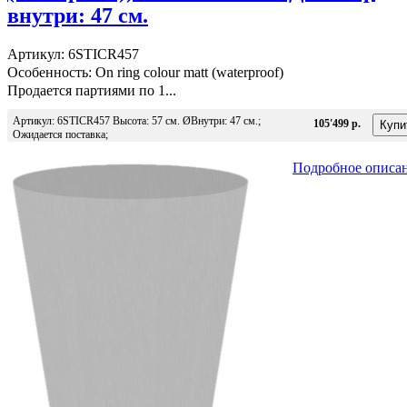
внутри: 47 см.
Артикул: 6STICR457
Особенность: On ring colour matt (waterproof)
Продается партиями по 1...
Артикул: 6STICR457 Высота: 57 см. ØВнутри: 47 см.;
105'499 р.
Ожидается поставка;
Подробное описа