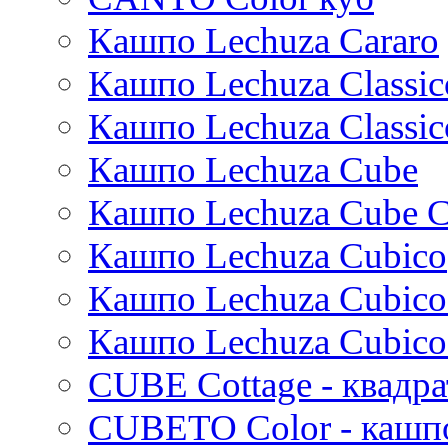
Cortenstyle
Xclusive gardens
Laos
Cecil
Sebas
Twist
Natural
Vertical rib
Кашпо Lechuza Cararo
Stiel
Beauty
Cresta
Dian
Platinum
Vogue
Plain
Esra
Unique
Refined retro
Кашпо Lechuza Classic
Manon
Static
Ridged
Кашпо Lechuza Classic
Ryan
Rough
Suze
Stone
Кашпо Lechuza Cube
Lindy
Urban
Karlijn
Кашпо Lechuza Cube C
Iris
Кашпо Lechuza Cubico
Evi
Mees
Кашпо Lechuza Cubico
Thies
Moda
Кашпо Lechuza Cubico
Pure
CUBE Cottage - квадр
CUBETO Color - кашп