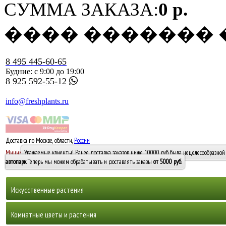
СУММА ЗАКАЗА:
0 р.
���� �������
8 495 445-60-65
Будние: с 9:00 до 19:00
8 925 592-55-12
info@freshplants.ru
Доставка по Москве, области,
России
5000 руб.
Минимальный заказ -
Уважаемые клиенты! Ранее доставка заказов ниже 10000 руб. была нецелесообразной 
10 000
автопарк
. Теперь мы можем обрабатывать и доставлять заказы
от 5000 руб
.
Искусственные растения
Деревья
Комнатные цветы и растения
Горшечные растения, кусты и мох
Бамбуки