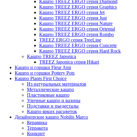
Кашпо TREEZ ERGO серия Diamond
Кашпо TREEZ ERGO серия Graphics
Кашпо TREEZ ERGO серия Jet
Кашпо TREEZ ERGO серия Just
Кашпо TREEZ ERGO серия Nature
Кашпо TREEZ ERGO серия Oriental
Кашпо TREEZ ERGO серия Rombo
TREEZ ERGO серия TreeLine
Кашпо TREEZ ERGO серия Concrete
Кашпо TREEZ ERGO серия Hard Rock
Кашпо TREEZ Japonica
TREEZ Japonica серия Hikari
Кашпо и горшки Fleur Ami
Кашпо и горшки Pottery Pots
Кашпо Plants First Choice
Из натуральных материалов
Металлические кашпо
Пластиковые кашпо
Уличные кашпо и вазоны
Подставки и пьедесталы
Кашпо ярких расцветок
Дизайнерские кашпо Nobilis Marco
Керамика
Терракота
Конкрит