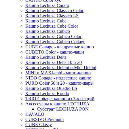
CANTO Color куб
Ndt
Stone
Terra cotta
Conica
Кашпо Lechuza Cararo
Кашпо Lechuza Classico Color
Ter steege
Urban
Terra cotta
КЕРАМИЧЕСКИЕ_DEN DAAS
Standaard
Кашпо Lechuza Classico LS
White label
Mystic
Trend
Кашпо Lechuza Cube
Кашпо Lechuza Cube Color
Private label
Amora
Cortenstyle
Кашпо Lechuza Cubico
Xclusive gardens
Laos
Cecil
Stiel
Кашпо Lechuza Cubico Color
Кашпо Lechuza Cubico Cottage
Beauty
Cresta
CUBE Cottage - квадратные кашпо
Plain
Esra
CUBETO Color - кашпо-чаши
Кашпо Lechuza Delta
Manon
Кашпо Lechuza Delta 10 и 20
Ryan
Кашпо Lechuza Deltini и Mini Deltini
Suze
MINI и MAXI-cubi - мини-кашпо
NIDO Cottage - подвесные кашпо
Lindy
PURO Color 50 и 20 - кашпо-шары
Karlijn
Кашпо Lechuza Quadro LS
Кашпо Lechuza Rondo
Iris
TRIO Cottage: кашпо из 3-х секций
Evi
Аксессуары к кашпо LECHUZA
Субстрат LECHUZA PON
Mees
HAVALO
Thies
CURSIVO Premium
CUBE Glossy
Moda