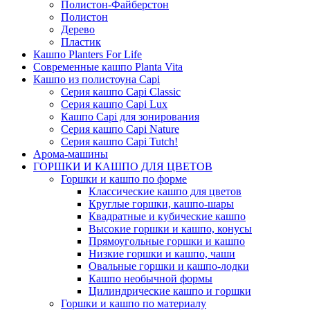
Полистон-Файберстон
Полистон
Дерево
Пластик
Кашпо Planters For Life
Современные кашпо Planta Vita
Кашпо из полистоуна Capi
Серия кашпо Capi Classic
Серия кашпо Capi Lux
Кашпо Capi для зонирования
Серия кашпо Capi Nature
Серия кашпо Capi Tutch!
Арома-машины
ГОРШКИ И КАШПО ДЛЯ ЦВЕТОВ
Горшки и кашпо по форме
Классические кашпо для цветов
Круглые горшки, кашпо-шары
Квадратные и кубические кашпо
Высокие горшки и кашпо, конусы
Прямоугольные горшки и кашпо
Низкие горшки и кашпо, чаши
Овальные горшки и кашпо-лодки
Кашпо необычной формы
Цилиндрические кашпо и горшки
Горшки и кашпо по материалу