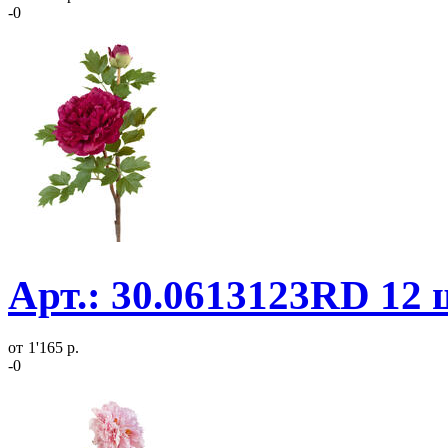
-0
Арт.: 30.0613123RD 12 
от
1'165 р.
-0