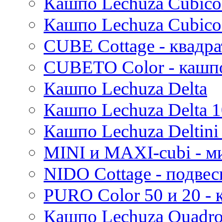
Кашпо Lechuza Cubico
Стрелиция (Strelitzia)
Rough
Suze
Трахикарпус (Trachycarpus)
Stone
Кашпо Lechuza Cubico
Lindy
Вашингтония (Washingtonia)
Urban
Karlijn
CUBE Cottage - квадр
Iris
Evi
CUBETO Color - кашп
Mees
Кашпо Lechuza Delta
Thies
Moda
Кашпо Lechuza Delta 1
Pure
Кашпо Lechuza Deltini 
MINI и MAXI-cubi - м
NIDO Cottage - подве
PURO Color 50 и 20 -
Кашпо Lechuza Quadr