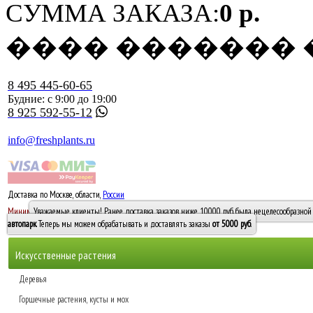
СУММА ЗАКАЗА:
0 р.
���� �������
8 495 445-60-65
Будние: с 9:00 до 19:00
8 925 592-55-12
info@freshplants.ru
Доставка по Москве, области,
России
5000 руб.
Минимальный заказ -
Уважаемые клиенты! Ранее доставка заказов ниже 10000 руб. была нецелесообразной 
10 000
автопарк
. Теперь мы можем обрабатывать и доставлять заказы
от 5000 руб
.
Искусственные растения
Деревья
Горшечные растения, кусты и мох
Бамбуки