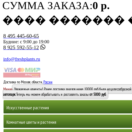
СУММА ЗАКАЗА:
0 р.
���� �������
8 495 445-60-65
Будние: с 9:00 до 19:00
8 925 592-55-12
info@freshplants.ru
Доставка по Москве, области,
России
5000 руб.
Минимальный заказ -
Уважаемые клиенты! Ранее доставка заказов ниже 10000 руб. была нецелесообразной 
10 000
автопарк
. Теперь мы можем обрабатывать и доставлять заказы
от 5000 руб
.
Искусственные растения
Деревья
Комнатные цветы и растения
Горшечные растения, кусты и мох
Бамбуки