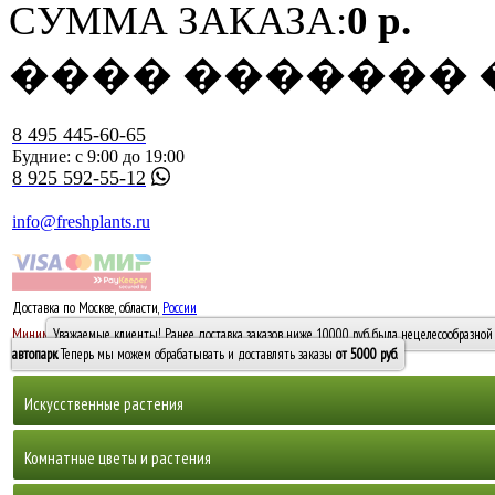
СУММА ЗАКАЗА:
0 р.
���� �������
8 495 445-60-65
Будние: с 9:00 до 19:00
8 925 592-55-12
info@freshplants.ru
Доставка по Москве, области,
России
5000 руб.
Минимальный заказ -
Уважаемые клиенты! Ранее доставка заказов ниже 10000 руб. была нецелесообразной 
10 000
автопарк
. Теперь мы можем обрабатывать и доставлять заказы
от 5000 руб
.
Искусственные растения
Деревья
Комнатные цветы и растения
Горшечные растения, кусты и мох
Бамбуки