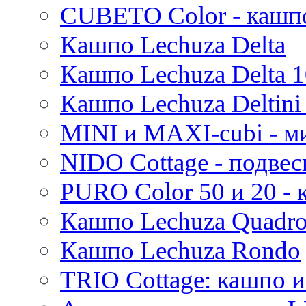
Evi
CUBETO Color - кашп
Mees
Кашпо Lechuza Delta
Thies
Moda
Кашпо Lechuza Delta 1
Pure
Кашпо Lechuza Deltini 
MINI и MAXI-cubi - м
NIDO Cottage - подве
PURO Color 50 и 20 -
Кашпо Lechuza Quadr
Кашпо Lechuza Rondo
TRIO Cottage: кашпо и