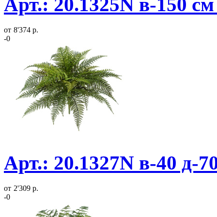
Арт.: 20.1325N в-150 с
от
8'374 р.
-0
Арт.: 20.1327N в-40 д-7
от
2'309 р.
-0