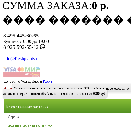
СУММА ЗАКАЗА:
0 р.
���� �������
8 495 445-60-65
Будние: с 9:00 до 19:00
8 925 592-55-12
info@freshplants.ru
Доставка по Москве, области,
России
5000 руб.
Минимальный заказ -
Уважаемые клиенты! Ранее доставка заказов ниже 10000 руб. была нецелесообразной 
10 000
автопарк
. Теперь мы можем обрабатывать и доставлять заказы
от 5000 руб
.
Искусственные растения
Деревья
Горшечные растения, кусты и мох
Бамбуки