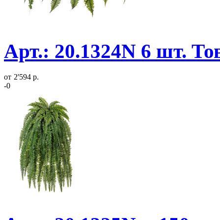
Арт.: 20.1324N 6 шт. Т
от
2'594 р.
-0