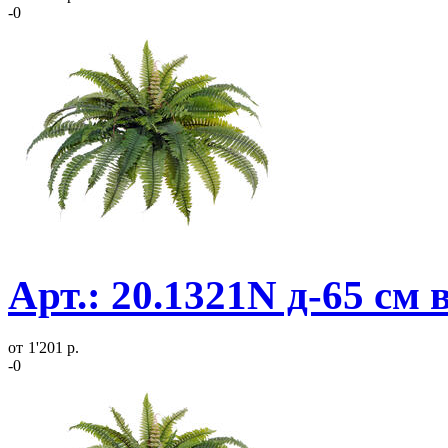
-0
Арт.: 20.1321N д-65 см
от
1'201 р.
-0