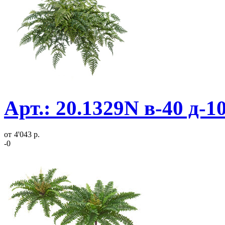
Арт.: 20.1329N в-40 д-
от
4'043 р.
-0