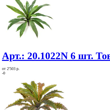
Арт.: 20.1022N 6 шт. Т
от
2'503 р.
-0