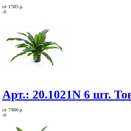
от
1'585 р.
-0
Арт.: 20.1021N 6 шт. Т
от
7'800 р.
-0