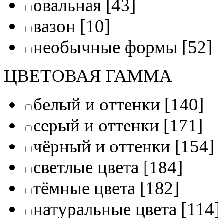
овальная
[43]
вазон
[10]
необычные формы
[52]
ЦВЕТОВАЯ ГАММА
белый и оттенки
[140]
серый и оттенки
[171]
чёрный и оттенки
[154]
светлые цвета
[184]
тёмные цвета
[182]
натуральные цвета
[114