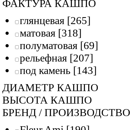
ФАКТУРА КАШПО
глянцевая
[265]
матовая
[318]
полуматовая
[69]
рельефная
[207]
под камень
[143]
ДИАМЕТР КАШПО
ВЫСОТА КАШПО
БРЕНД / ПРОИЗВОДСТВ
Fleur Ami
[190]