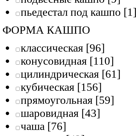
пьедестал под кашпо
[1
ФОРМА КАШПО
классическая
[96]
конусовидная
[110]
цилиндрическая
[61]
кубическая
[156]
прямоугольная
[59]
шаровидная
[43]
чаша
[76]