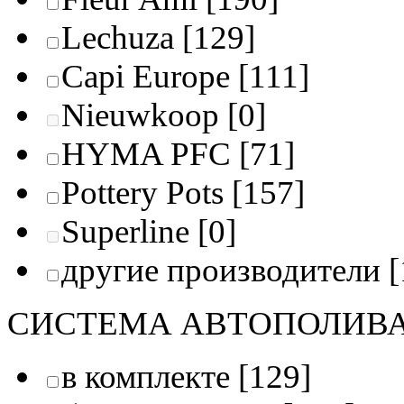
Lechuza
[129]
Capi Europe
[111]
Nieuwkoop
[0]
HYMA PFC
[71]
Pottery Pots
[157]
Superline
[0]
другие производители
[
СИСТЕМА АВТОПОЛИВ
в комплекте
[129]