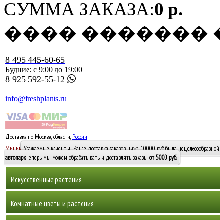
СУММА ЗАКАЗА:
0 р.
���� �������
8 495 445-60-65
Будние: с 9:00 до 19:00
8 925 592-55-12
info@freshplants.ru
Доставка по Москве, области,
России
5000 руб.
Минимальный заказ -
Уважаемые клиенты! Ранее доставка заказов ниже 10000 руб. была нецелесообразной 
10 000
автопарк
. Теперь мы можем обрабатывать и доставлять заказы
от 5000 руб
.
Искусственные растения
Деревья
Комнатные цветы и растения
Горшечные растения, кусты и мох
Бамбуки