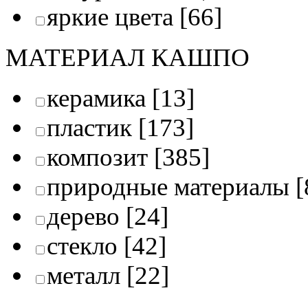
яркие цвета
[66]
МАТЕРИАЛ КАШПО
керамика
[13]
пластик
[173]
композит
[385]
природные материалы
[
дерево
[24]
стекло
[42]
металл
[22]