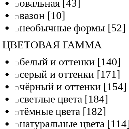
овальная
[43]
вазон
[10]
необычные формы
[52]
ЦВЕТОВАЯ ГАММА
белый и оттенки
[140]
серый и оттенки
[171]
чёрный и оттенки
[154]
светлые цвета
[184]
тёмные цвета
[182]
натуральные цвета
[114