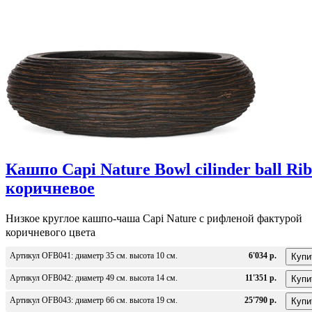
Кашпо Capi Nature Bowl cilinder ball Rib
коричневое
Низкое круглое кашпо-чаша Capi Nature c рифленой фактурой
коричневого цвета
Артикул OFB041: диаметр 35 см. высота 10 см.
6'034 р.
Артикул OFB042: диаметр 49 см. высота 14 см.
11'351 р.
Артикул OFB043: диаметр 66 см. высота 19 см.
25'790 р.