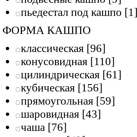
пьедестал под кашпо
[1
ФОРМА КАШПО
классическая
[96]
конусовидная
[110]
цилиндрическая
[61]
кубическая
[156]
прямоугольная
[59]
шаровидная
[43]
чаша
[76]