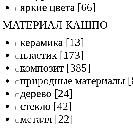
яркие цвета
[66]
МАТЕРИАЛ КАШПО
керамика
[13]
пластик
[173]
композит
[385]
природные материалы
[
дерево
[24]
стекло
[42]
металл
[22]