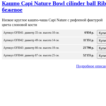
Кашпо Capi Nature Bowl cilinder ball Rib
бежевое
Низкое круглое кашпо-чаша Capi Nature c рифленой фактурой
цвета слоновой кости
Артикул OFI041: диаметр 35 см. высота 10 см.
6'034 р.
Артикул OFI042: диаметр 49 см. высота 14 см.
11'351 р.
Артикул OFI043: диаметр 66 см. высота 19 см.
25'790 р.
Артикул OFI044: диаметр 87 см. высота 25 см.
52'155 р.
Подробное описа