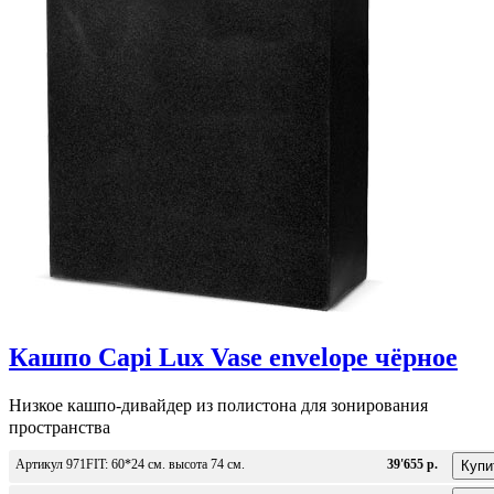
Кашпо Capi Lux Vase envelope чёрное
Низкое кашпо-дивайдер из полистона для зонирования
пространства
Артикул 971FIT: 60*24 см. высота 74 см.
39'655 р.