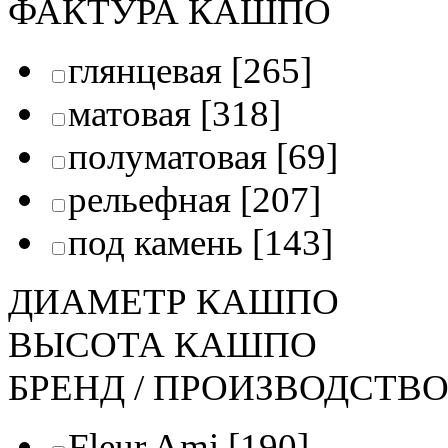
ФАКТУРА КАШПО
глянцевая
[265]
матовая
[318]
полуматовая
[69]
рельефная
[207]
под камень
[143]
ДИАМЕТР КАШПО
ВЫСОТА КАШПО
БРЕНД / ПРОИЗВОДСТВ
Fleur Ami
[190]