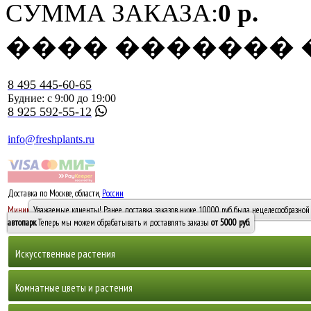
СУММА ЗАКАЗА:
0 р.
���� �������
8 495 445-60-65
Будние: с 9:00 до 19:00
8 925 592-55-12
info@freshplants.ru
Доставка по Москве, области,
России
5000 руб.
Минимальный заказ -
Уважаемые клиенты! Ранее доставка заказов ниже 10000 руб. была нецелесообразной 
10 000
автопарк
. Теперь мы можем обрабатывать и доставлять заказы
от 5000 руб
.
Искусственные растения
Деревья
Комнатные цветы и растения
Горшечные растения, кусты и мох
Бамбуки