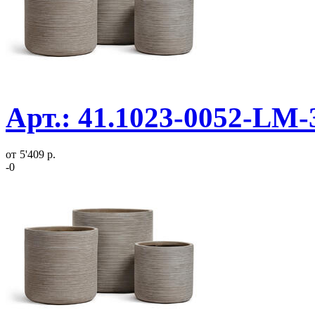
Арт.: 41.1023-0052-LM-
от
5'409 р.
-0