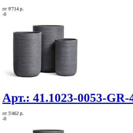
от
9'714 р.
-0
Арт.: 41.1023-0053-GR-
от
5'462 р.
-0