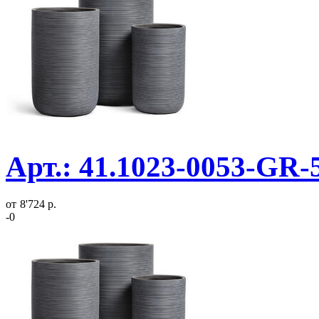
Арт.: 41.1023-0053-GR-
от
8'724 р.
-0