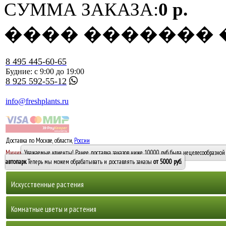
СУММА ЗАКАЗА:
0 р.
���� �������
8 495 445-60-65
Будние: с 9:00 до 19:00
8 925 592-55-12
info@freshplants.ru
Доставка по Москве, области,
России
5000 руб.
Минимальный заказ -
Уважаемые клиенты! Ранее доставка заказов ниже 10000 руб. была нецелесообразной 
10 000
автопарк
. Теперь мы можем обрабатывать и доставлять заказы
от 5000 руб
.
Искусственные растения
Деревья
Комнатные цветы и растения
Горшечные растения, кусты и мох
Бамбуки