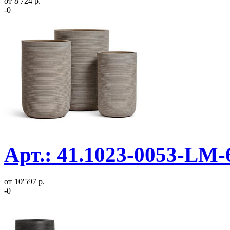
от
8'724 р.
-0
Арт.: 41.1023-0053-LM-
от
10'597 р.
-0