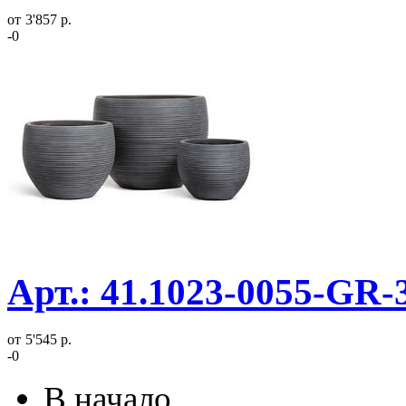
от
3'857 р.
-0
Арт.: 41.1023-0055-GR-
от
5'545 р.
-0
В начало