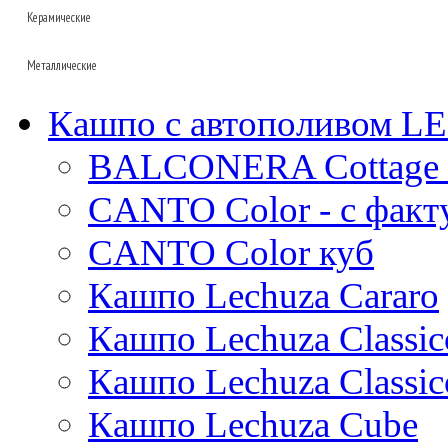
Керамические
Baq
Металлические
D&m
Lava
Baq
Fleur ami
Fusion
КЕРАМИЧЕСКИЕ_BAQ
Кашпо с автополивом 
Superline
Oceana
Den daas
Ter steege
BALCONERA Cottage 
Alure
Ndt
Terra cotta
Conica
Ter steege
Terra cotta
КЕРАМИЧЕСКИЕ_DEN DAAS
CANTO Color - с факт
Standaard
White label
Mystic
Trend
Private label
Amora
CANTO Color куб
Cortenstyle
Xclusive gardens
Laos
Cecil
Кашпо Lechuza Cararo
Stiel
Beauty
Cresta
Plain
Esra
Кашпо Lechuza Classic
Manon
Кашпо Lechuza Classic
Ryan
Suze
Кашпо Lechuza Cube
Lindy
Karlijn