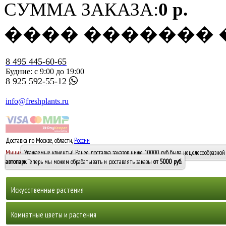
СУММА ЗАКАЗА:
0 р.
���� �������
8 495 445-60-65
Будние: с 9:00 до 19:00
8 925 592-55-12
info@freshplants.ru
Доставка по Москве, области,
России
5000 руб.
Минимальный заказ -
Уважаемые клиенты! Ранее доставка заказов ниже 10000 руб. была нецелесообразной 
10 000
автопарк
. Теперь мы можем обрабатывать и доставлять заказы
от 5000 руб
.
Искусственные растения
Деревья
Комнатные цветы и растения
Горшечные растения, кусты и мох
Бамбуки