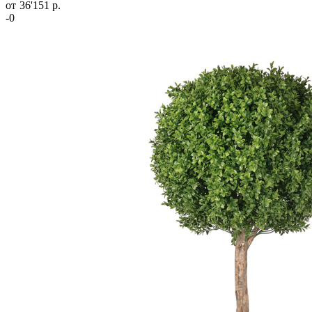
от
36'151 р.
-0