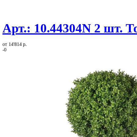
Арт.: 10.44304N 2 шт. 
от
14'814 р.
-0