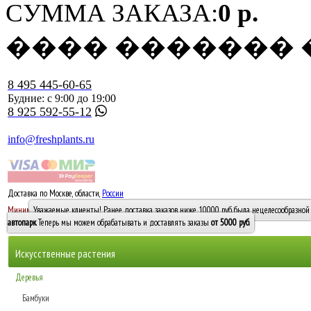
СУММА ЗАКАЗА:
0 р.
���� �������
8 495 445-60-65
Будние: с 9:00 до 19:00
8 925 592-55-12
info@freshplants.ru
Доставка по Москве, области,
России
5000 руб.
Минимальный заказ -
Уважаемые клиенты! Ранее доставка заказов ниже 10000 руб. была нецелесообразной 
10 000
автопарк
. Теперь мы можем обрабатывать и доставлять заказы
от 5000 руб
.
Искусственные растения
Деревья
Бамбуки