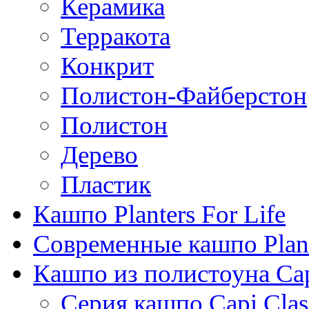
Керамика
Терракота
Конкрит
Полистон-Файберстон
Полистон
Дерево
Пластик
Кашпо Planters For Life
Современные кашпо Plant
Кашпо из полистоуна Ca
Серия кашпо Capi Clas