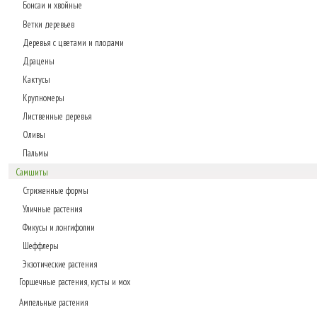
Бонсаи и хвойные
Ветки деревьев
Деревья с цветами и плодами
Драцены
Кактусы
Крупномеры
Лиственные деревья
Оливы
Пальмы
Самшиты
Стриженные формы
Уличные растения
Фикусы и лонгифолии
Шеффлеры
Экзотические растения
Горшечные растения, кусты и мох
Ампельные растения
Газонные коврики, мох