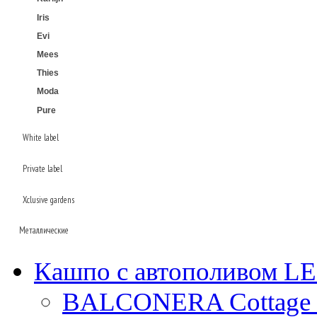
Iris
Evi
Mees
Thies
Moda
Pure
White label
Private label
Laos
Xclusive gardens
Beauty
Plain
Металлические
Baq
Кашпо с автополивом 
Superline
Oceana
Ter steege
BALCONERA Cottage 
Alure
Conica