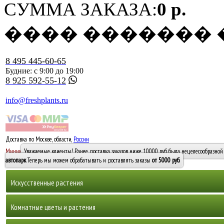
СУММА ЗАКАЗА:
0 р.
���� �������
8 495 445-60-65
Будние: с 9:00 до 19:00
8 925 592-55-12
info@freshplants.ru
Доставка по Москве, области,
России
5000 руб.
Минимальный заказ -
Уважаемые клиенты! Ранее доставка заказов ниже 10000 руб. была нецелесообразной 
10 000
автопарк
. Теперь мы можем обрабатывать и доставлять заказы
от 5000 руб
.
Искусственные растения
Деревья
Комнатные цветы и растения
Горшечные растения, кусты и мох
Бамбуки