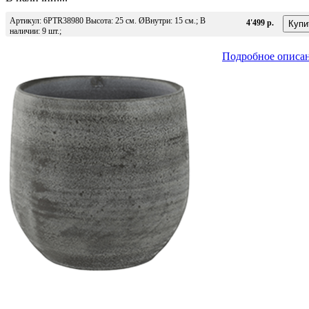
Артикул: 6PTR38980 Высота: 25 см. ØВнутри: 15 см.; В
4'499 р.
наличии: 9 шт.;
Подробное описа