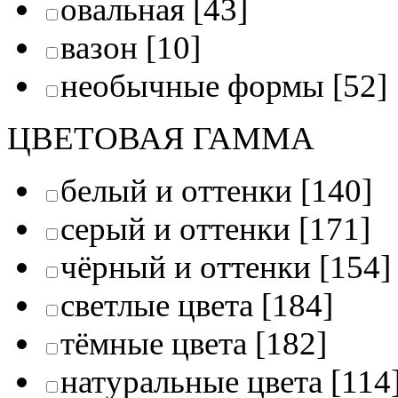
овальная
[43]
вазон
[10]
необычные формы
[52]
ЦВЕТОВАЯ ГАММА
белый и оттенки
[140]
серый и оттенки
[171]
чёрный и оттенки
[154]
светлые цвета
[184]
тёмные цвета
[182]
натуральные цвета
[114