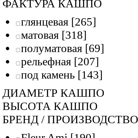
ФАКТУРА КАШПО
глянцевая
[265]
матовая
[318]
полуматовая
[69]
рельефная
[207]
под камень
[143]
ДИАМЕТР КАШПО
ВЫСОТА КАШПО
БРЕНД / ПРОИЗВОДСТВ
Fleur Ami
[190]