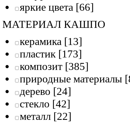
яркие цвета
[66]
МАТЕРИАЛ КАШПО
керамика
[13]
пластик
[173]
композит
[385]
природные материалы
[
дерево
[24]
стекло
[42]
металл
[22]