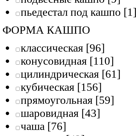
пьедестал под кашпо
[1
ФОРМА КАШПО
классическая
[96]
конусовидная
[110]
цилиндрическая
[61]
кубическая
[156]
прямоугольная
[59]
шаровидная
[43]
чаша
[76]