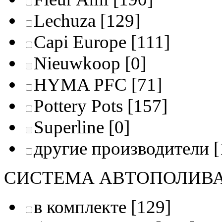
Lechuza
[129]
Capi Europe
[111]
Nieuwkoop
[0]
HYMA PFC
[71]
Pottery Pots
[157]
Superline
[0]
другие производители
[
СИСТЕМА АВТОПОЛИВ
в комплекте
[129]