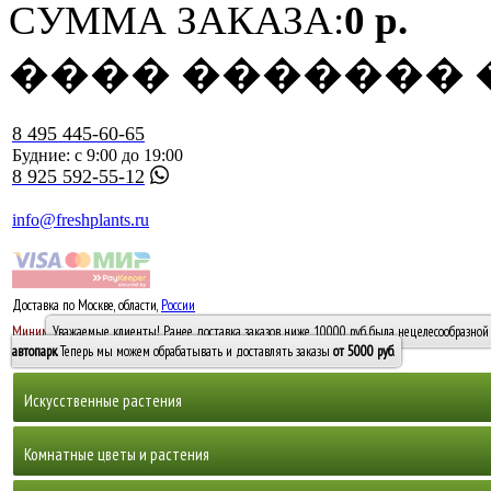
СУММА ЗАКАЗА:
0 р.
���� �������
8 495 445-60-65
Будние: с 9:00 до 19:00
8 925 592-55-12
info@freshplants.ru
Доставка по Москве, области,
России
5000 руб.
Минимальный заказ -
Уважаемые клиенты! Ранее доставка заказов ниже 10000 руб. была нецелесообразной 
10 000
автопарк
. Теперь мы можем обрабатывать и доставлять заказы
от 5000 руб
.
Искусственные растения
Деревья
Комнатные цветы и растения
Горшечные растения, кусты и мох
Бамбуки