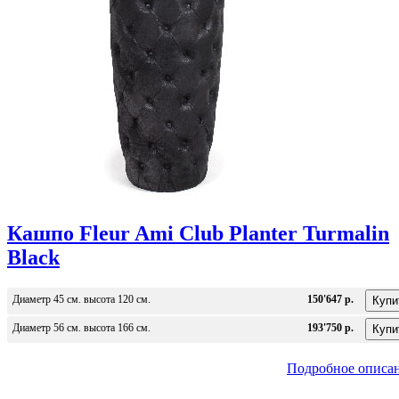
Кашпо Fleur Ami Club Planter Turmalin
Black
Диаметр 45 см. высота 120 см.
150'647 р.
Диаметр 56 см. высота 166 см.
193'750 р.
Подробное описа