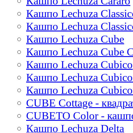
Кашпо Lechuza Cararo
Dian
Platinum
Vogue
Plain
Esra
Unique
Refined retro
Кашпо Lechuza Classic
Manon
Static
Ridged
Кашпо Lechuza Classic
Ryan
Rough
Suze
Stone
Кашпо Lechuza Cube
Lindy
Urban
Karlijn
Кашпо Lechuza Cube C
Iris
Кашпо Lechuza Cubico
Evi
Mees
Кашпо Lechuza Cubico
Thies
Moda
Кашпо Lechuza Cubico
Pure
CUBE Cottage - квадр
CUBETO Color - кашп
Кашпо Lechuza Delta