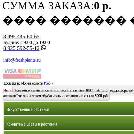
СУММА ЗАКАЗА:
0 р.
���� �������
8 495 445-60-65
Будние: с 9:00 до 19:00
8 925 592-55-12
info@freshplants.ru
Доставка по Москве, области,
России
5000 руб.
Минимальный заказ -
Уважаемые клиенты! Ранее доставка заказов ниже 10000 руб. была нецелесообразной 
10 000
автопарк
. Теперь мы можем обрабатывать и доставлять заказы
от 5000 руб
.
Искусственные растения
Деревья
Комнатные цветы и растения
Горшечные растения, кусты и мох
Бамбуки