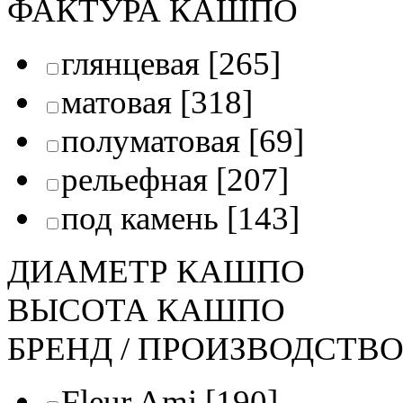
ФАКТУРА КАШПО
глянцевая
[265]
матовая
[318]
полуматовая
[69]
рельефная
[207]
под камень
[143]
ДИАМЕТР КАШПО
ВЫСОТА КАШПО
БРЕНД / ПРОИЗВОДСТВ
Fleur Ami
[190]