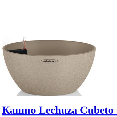
Кашпо Lechuza Cubeto 