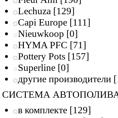
Lechuza
[129]
Capi Europe
[111]
Nieuwkoop
[0]
HYMA PFC
[71]
Pottery Pots
[157]
Superline
[0]
другие производители
[
СИСТЕМА АВТОПОЛИВ
в комплекте
[129]