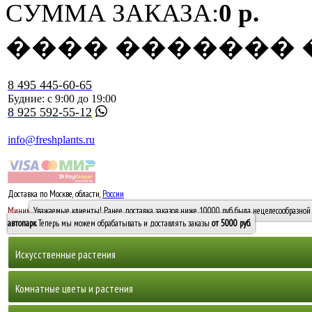
СУММА ЗАКАЗА:
0 р.
���� �������
8 495 445-60-65
Будние: с 9:00 до 19:00
8 925 592-55-12
info@freshplants.ru
Доставка по Москве, области,
России
5000 руб.
Минимальный заказ -
Уважаемые клиенты! Ранее доставка заказов ниже 10000 руб. была нецелесообразной 
10 000
автопарк
. Теперь мы можем обрабатывать и доставлять заказы
от 5000 руб
.
Искусственные растения
Деревья
Комнатные цветы и растения
Горшечные растения, кусты и мох
Бамбуки