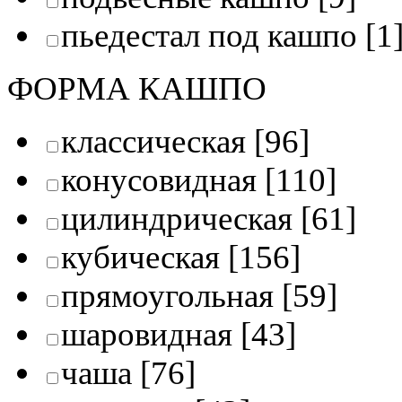
пьедестал под кашпо
[1
ФОРМА КАШПО
классическая
[96]
конусовидная
[110]
цилиндрическая
[61]
кубическая
[156]
прямоугольная
[59]
шаровидная
[43]
чаша
[76]