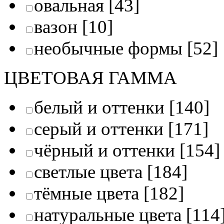
овальная
[43]
вазон
[10]
необычные формы
[52]
ЦВЕТОВАЯ ГАММА
белый и оттенки
[140]
серый и оттенки
[171]
чёрный и оттенки
[154]
светлые цвета
[184]
тёмные цвета
[182]
натуральные цвета
[114