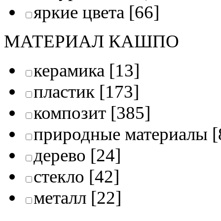
яркие цвета
[66]
МАТЕРИАЛ КАШПО
керамика
[13]
пластик
[173]
композит
[385]
природные материалы
[
дерево
[24]
стекло
[42]
металл
[22]