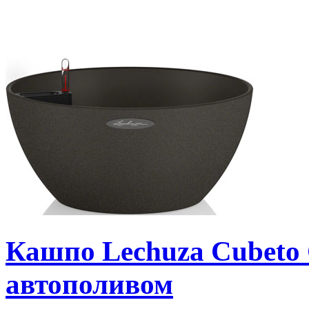
Кашпо Lechuza Cubeto 
автополивом