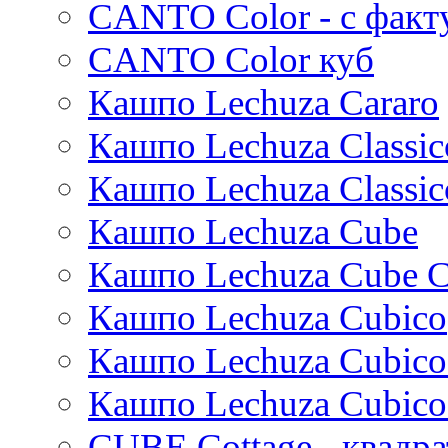
CANTO Color - с факт
Standaard
White label
Mystic
White label
Blend
Grigio
Cement
Polystone coated
Trend
Private label
Amora
CANTO Color куб
Ter steege
Polycube
Struttura
Essential
Raindrop
Cortenstyle
Xclusive gardens
Laos
Cecil
Sebas
Twist
Natural
Vertical rib
Кашпо Lechuza Cararo
Stiel
Beauty
Cresta
Dian
Platinum
Vogue
Plain
Esra
Unique
Refined retro
Кашпо Lechuza Classic
Manon
Static
Ridged
Кашпо Lechuza Classic
Ryan
Rough
Suze
Stone
Кашпо Lechuza Cube
Lindy
Urban
Karlijn
Кашпо Lechuza Cube C
Iris
Кашпо Lechuza Cubico
Evi
Mees
Кашпо Lechuza Cubico
Thies
Moda
Кашпо Lechuza Cubico
Pure
CUBE Cottage - квадр