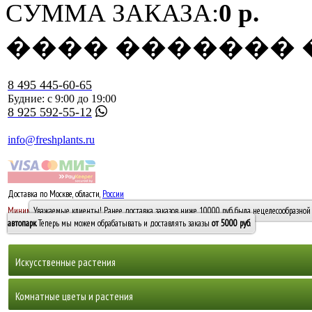
СУММА ЗАКАЗА:
0 р.
���� �������
8 495 445-60-65
Будние: с 9:00 до 19:00
8 925 592-55-12
info@freshplants.ru
Доставка по Москве, области,
России
5000 руб.
Минимальный заказ -
Уважаемые клиенты! Ранее доставка заказов ниже 10000 руб. была нецелесообразной 
10 000
автопарк
. Теперь мы можем обрабатывать и доставлять заказы
от 5000 руб
.
Искусственные растения
Деревья
Комнатные цветы и растения
Горшечные растения, кусты и мох
Бамбуки