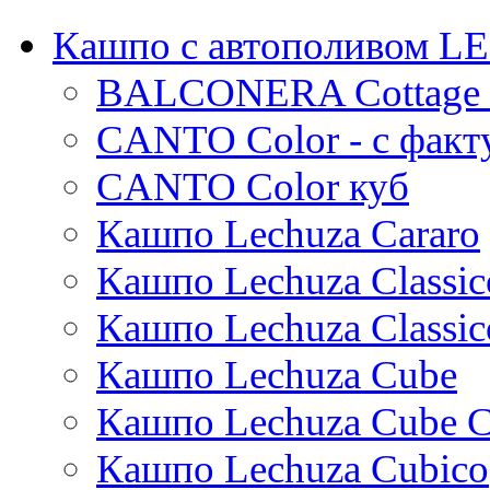
Baq
Iris
Кашпо с автополивом 
Superline
Oceana
Evi
Ter steege
BALCONERA Cottage 
Alure
Mees
Conica
Thies
CANTO Color - с факт
Standaard
Moda
Trend
Pure
CANTO Color куб
Cortenstyle
Кашпо Lechuza Cararo
Stiel
Кашпо Lechuza Classic
Кашпо Lechuza Classic
Кашпо Lechuza Cube
Кашпо Lechuza Cube C
Кашпо Lechuza Cubico