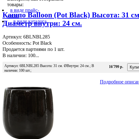
товары:
в виде прайс-
Кашпо Balloon (Pot Black) Высота: 31 см
листа
в виде каталога
Диаметр внутри: 24 см.
Артикул: 6BLNBL285
Особенность: Pot Black
Продается партиями по 1 шт.
В наличии: 100...
Артикул: 6BLNBL285 Высота: 31 см. ØВнутри: 24 см.; В
16'799 р.
наличии: 100 шт.;
Подробное описа