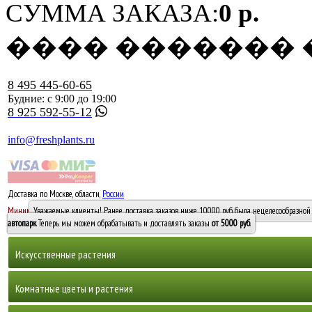
СУММА ЗАКАЗА:
0 р.
���� �������
8 495 445-60-65
Будние: с 9:00 до 19:00
8 925 592-55-12
info@freshplants.ru
Доставка по Москве, области,
России
5000 руб.
Минимальный заказ -
Уважаемые клиенты! Ранее доставка заказов ниже 10000 руб. была нецелесообразной 
10 000
автопарк
. Теперь мы можем обрабатывать и доставлять заказы
от 5000 руб
.
Искусственные растения
Деревья
Комнатные цветы и растения
Горшечные растения, кусты и мох
Бамбуки