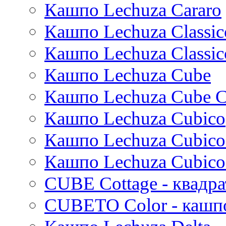
Кашпо Lechuza Cararo
Stiel
Beauty
Cresta
Plain
Esra
Кашпо Lechuza Classic
Manon
Кашпо Lechuza Classic
Ryan
Suze
Кашпо Lechuza Cube
Lindy
Karlijn
Кашпо Lechuza Cube C
Iris
Кашпо Lechuza Cubico
Evi
Mees
Кашпо Lechuza Cubico
Thies
Moda
Кашпо Lechuza Cubico
Pure
CUBE Cottage - квадр
CUBETO Color - кашп