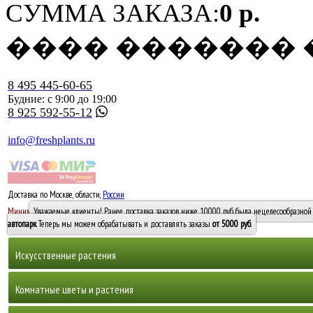
СУММА ЗАКАЗА:
0 р.
���� �������
8 495 445-60-65
Будние: с 9:00 до 19:00
8 925 592-55-12
info@freshplants.ru
Доставка по Москве, области,
России
5000 руб.
Минимальный заказ -
Уважаемые клиенты! Ранее доставка заказов ниже 10000 руб. была нецелесообразной 
10 000
автопарк
. Теперь мы можем обрабатывать и доставлять заказы
от 5000 руб
.
Искусственные растения
Деревья
Комнатные цветы и растения
Горшечные растения, кусты и мох
Бамбуки