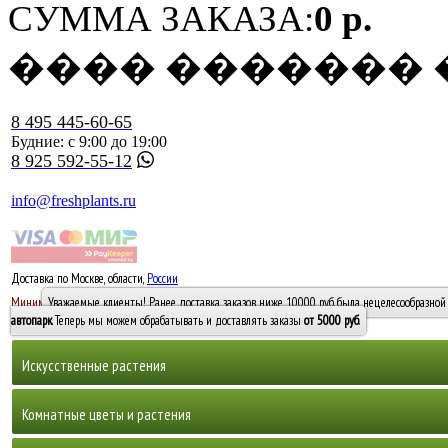
СУММА ЗАКАЗА:
0 р.
���� �������
8 495 445-60-65
Будние: с 9:00 до 19:00
8 925 592-55-12
info@freshplants.ru
Доставка по Москве, области,
России
5000 руб.
Минимальный заказ -
Уважаемые клиенты! Ранее доставка заказов ниже 10000 руб. была нецелесообразной 
10 000
автопарк
. Теперь мы можем обрабатывать и доставлять заказы
от 5000 руб
.
Искусственные растения
Деревья
Комнатные цветы и растения
Горшечные растения, кусты и мох
Бамбуки