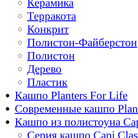
Керамика
Терракота
Конкрит
Полистон-Файберстон
Полистон
Дерево
Пластик
Кашпо Planters For Life
Современные кашпо Plant
Кашпо из полистоуна Ca
Серия кашпо Capi Clas