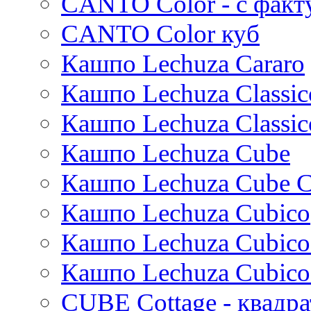
CANTO Color - с факт
Standaard
White label
Mystic
White label
Blend
Grigio
Cement
Polystone coated
Trend
Private label
Amora
CANTO Color куб
Ter steege
Polycube
Struttura
Essential
Raindrop
Cortenstyle
Xclusive gardens
Laos
Cecil
Sebas
Twist
Natural
Vertical rib
Кашпо Lechuza Cararo
Stiel
Beauty
Cresta
Dian
Platinum
Vogue
Plain
Esra
Unique
Refined retro
Кашпо Lechuza Classic
Manon
Static
Ridged
Кашпо Lechuza Classic
Ryan
Rough
Suze
Stone
Кашпо Lechuza Cube
Lindy
Urban
Karlijn
Кашпо Lechuza Cube C
Iris
Кашпо Lechuza Cubico
Evi
Mees
Кашпо Lechuza Cubico
Thies
Moda
Кашпо Lechuza Cubico
Pure
CUBE Cottage - квадр