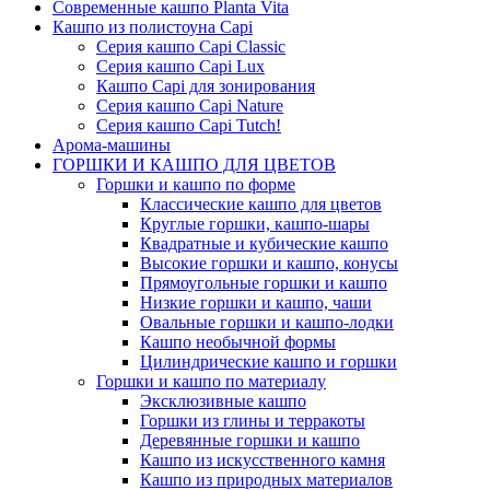
Современные кашпо Planta Vita
Кашпо из полистоуна Capi
Серия кашпо Capi Classic
Серия кашпо Capi Lux
Кашпо Capi для зонирования
Серия кашпо Capi Nature
Серия кашпо Capi Tutch!
Арома-машины
ГОРШКИ И КАШПО ДЛЯ ЦВЕТОВ
Горшки и кашпо по форме
Классические кашпо для цветов
Круглые горшки, кашпо-шары
Квадратные и кубические кашпо
Высокие горшки и кашпо, конусы
Прямоугольные горшки и кашпо
Низкие горшки и кашпо, чаши
Овальные горшки и кашпо-лодки
Кашпо необычной формы
Цилиндрические кашпо и горшки
Горшки и кашпо по материалу
Эксклюзивные кашпо
Горшки из глины и терракоты
Деревянные горшки и кашпо
Кашпо из искусственного камня
Кашпо из природных материалов