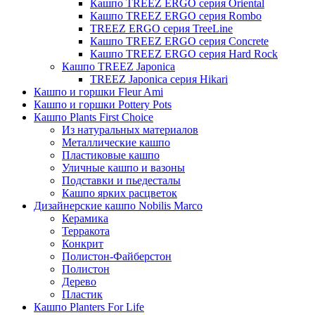
Кашпо TREEZ ERGO серия Oriental
Кашпо TREEZ ERGO серия Rombo
TREEZ ERGO серия TreeLine
Кашпо TREEZ ERGO серия Concrete
Кашпо TREEZ ERGO серия Hard Rock
Кашпо TREEZ Japonica
TREEZ Japonica серия Hikari
Кашпо и горшки Fleur Ami
Кашпо и горшки Pottery Pots
Кашпо Plants First Choice
Из натуральных материалов
Металлические кашпо
Пластиковые кашпо
Уличные кашпо и вазоны
Подставки и пьедесталы
Кашпо ярких расцветок
Дизайнерские кашпо Nobilis Marco
Керамика
Терракота
Конкрит
Полистон-Файберстон
Полистон
Дерево
Пластик
Кашпо Planters For Life