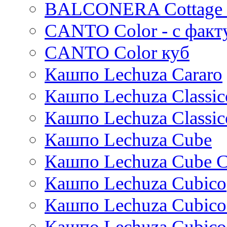
Ter steege
BALCONERA Cottage 
Alure
Karlijn
Conica
Iris
CANTO Color - с факт
Standaard
Evi
Trend
Mees
CANTO Color куб
Cortenstyle
Thies
Кашпо Lechuza Cararo
Stiel
Moda
Pure
Кашпо Lechuza Classic
Кашпо Lechuza Classic
Кашпо Lechuza Cube
Кашпо Lechuza Cube C
Кашпо Lechuza Cubico
Кашпо Lechuza Cubico
Кашпо Lechuza Cubico