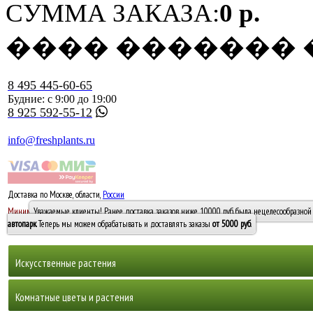
СУММА ЗАКАЗА:
0 р.
���� �������
8 495 445-60-65
Будние: с 9:00 до 19:00
8 925 592-55-12
info@freshplants.ru
Доставка по Москве, области,
России
5000 руб.
Минимальный заказ -
Уважаемые клиенты! Ранее доставка заказов ниже 10000 руб. была нецелесообразной 
10 000
автопарк
. Теперь мы можем обрабатывать и доставлять заказы
от 5000 руб
.
Искусственные растения
Деревья
Комнатные цветы и растения
Горшечные растения, кусты и мох
Бамбуки