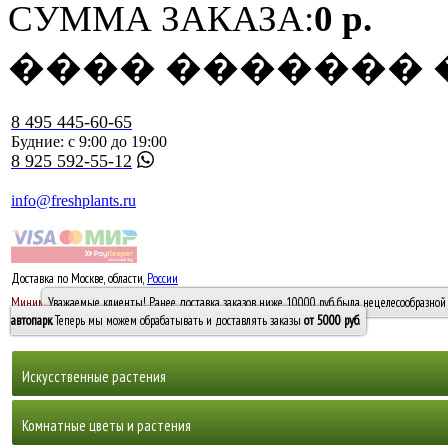
СУММА ЗАКАЗА:
0 р.
���� �������
8 495 445-60-65
Будние: с 9:00 до 19:00
8 925 592-55-12
info@freshplants.ru
Доставка по Москве, области,
России
5000 руб.
Минимальный заказ -
Уважаемые клиенты! Ранее доставка заказов ниже 10000 руб. была нецелесообразной 
10 000
автопарк
. Теперь мы можем обрабатывать и доставлять заказы
от 5000 руб
.
Искусственные растения
Деревья
Комнатные цветы и растения
Горшечные растения, кусты и мох
Бамбуки