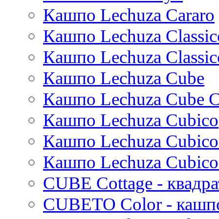
Кашпо Lechuza Cararo
Stiel
Beauty
Cresta
Plain
Esra
Кашпо Lechuza Classic
Manon
Кашпо Lechuza Classic
Ryan
Suze
Кашпо Lechuza Cube
Lindy
Karlijn
Кашпо Lechuza Cube C
Iris
Кашпо Lechuza Cubico
Evi
Mees
Кашпо Lechuza Cubico
Thies
Moda
Кашпо Lechuza Cubico
Pure
CUBE Cottage - квадр
CUBETO Color - кашп