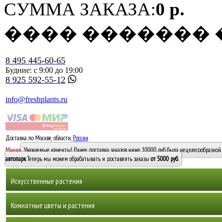
СУММА ЗАКАЗА:
0 р.
���� �������
8 495 445-60-65
Будние: с 9:00 до 19:00
8 925 592-55-12
info@freshplants.ru
Доставка по Москве, области,
России
5000 руб.
Минимальный заказ -
Уважаемые клиенты! Ранее доставка заказов ниже 10000 руб. была нецелесообразной 
10 000
автопарк
. Теперь мы можем обрабатывать и доставлять заказы
от 5000 руб
.
Искусственные растения
Деревья
Комнатные цветы и растения
Горшечные растения, кусты и мох
Бамбуки