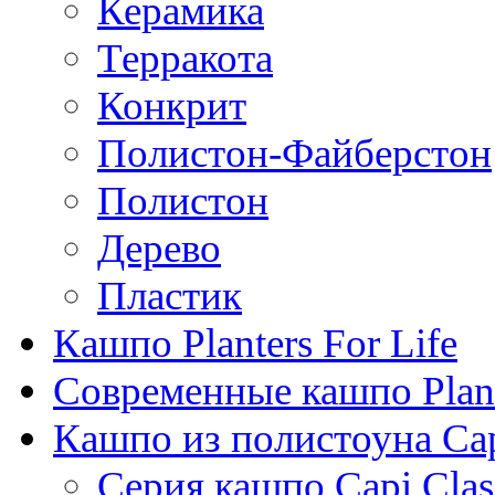
Керамика
Терракота
Конкрит
Полистон-Файберстон
Полистон
Дерево
Пластик
Кашпо Planters For Life
Современные кашпо Plant
Кашпо из полистоуна Ca
Серия кашпо Capi Clas