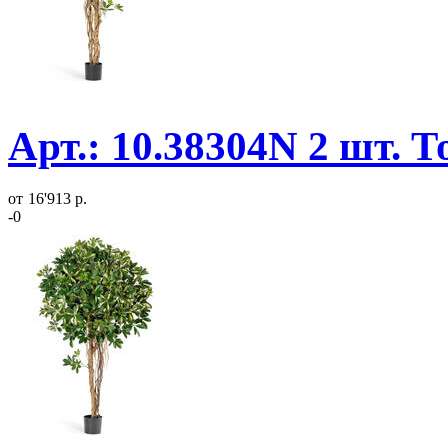
Арт.: 10.38304N 2 шт. 
от
16'913 р.
-0