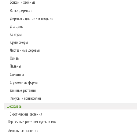
Бонсаи и хвойные
Ветки деревьев
Деревья с цветами и плодами
Драцены
Кактусы
Крупномеры
Лиственные деревья
Оливы
Пальмы
Самшиты
Стриженные формы
Уличные растения
Фикусы и лонгифолии
Шеффлеры
Экзотические растения
Горшечные растения, кусты и мох
Ампельные растения
Газонные коврики, мох