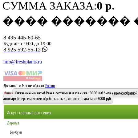
СУММА ЗАКАЗА:
0 р.
���� �������
8 495 445-60-65
Будние: с 9:00 до 19:00
8 925 592-55-12
info@freshplants.ru
Доставка по Москве, области,
России
5000 руб.
Минимальный заказ -
Уважаемые клиенты! Ранее доставка заказов ниже 10000 руб. была нецелесообразной 
10 000
автопарк
. Теперь мы можем обрабатывать и доставлять заказы
от 5000 руб
.
Искусственные растения
Деревья
Бамбуки