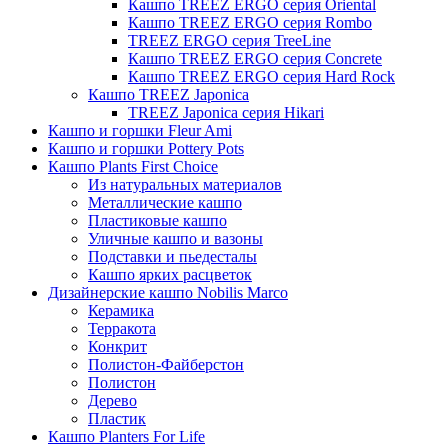
Кашпо TREEZ ERGO серия Oriental
Кашпо TREEZ ERGO серия Rombo
TREEZ ERGO серия TreeLine
Кашпо TREEZ ERGO серия Concrete
Кашпо TREEZ ERGO серия Hard Rock
Кашпо TREEZ Japonica
TREEZ Japonica серия Hikari
Кашпо и горшки Fleur Ami
Кашпо и горшки Pottery Pots
Кашпо Plants First Choice
Из натуральных материалов
Металлические кашпо
Пластиковые кашпо
Уличные кашпо и вазоны
Подставки и пьедесталы
Кашпо ярких расцветок
Дизайнерские кашпо Nobilis Marco
Керамика
Терракота
Конкрит
Полистон-Файберстон
Полистон
Дерево
Пластик
Кашпо Planters For Life