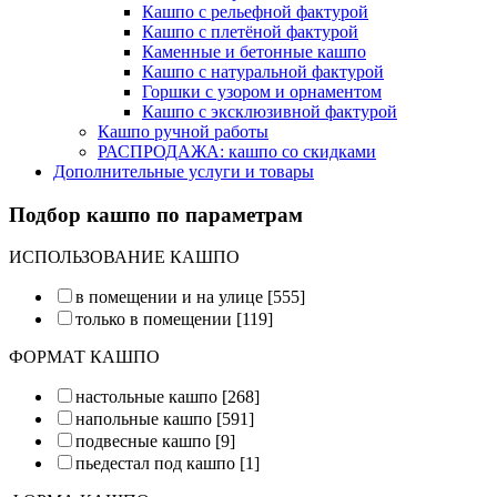
Кашпо с рельефной фактурой
Кашпо с плетёной фактурой
Каменные и бетонные кашпо
Кашпо с натуральной фактурой
Горшки с узором и орнаментом
Кашпо с эксклюзивной фактурой
Кашпо ручной работы
РАСПРОДАЖА: кашпо со скидками
Дополнительные услуги и товары
Подбор кашпо по параметрам
ИСПОЛЬЗОВАНИЕ КАШПО
в помещении и на улице
[555]
только в помещении
[119]
ФОРМАТ КАШПО
настольные кашпо
[268]
напольные кашпо
[591]
подвесные кашпо
[9]
пьедестал под кашпо
[1]