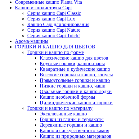
Современные кашпо Planta Vita
Кашпо из полистоуна Capi
Серия кашпо Capi Classic
Серия кашпо Capi Lux
Кашпо Capi для зонирования
Серия кашпо Capi Nature
Серия кашпо Capi Tutch!
Арома-машины
ГОРШКИ И КАШПО ДЛЯ ЦВЕТОВ
Горшки и кашпо по форме
Классические кашпо для цветов
Круглые горшки, кашпо-шары
Квадратные и кубические кашпо
Высокие горшки и кашпо, конусы
Прямоугольные горшки и кашпо
Низкие горшки и кашпо, чаши
Овальные горшки и кашпо-лодки
Кашпо необычной формы
Цилиндрические кашпо и горшки
Горшки и кашпо по материалу
Эксклюзивные кашпо
Горшки из глины и терракоты
Деревянные горшки и кашпо
Кашпо из искусственного камня
Кашпо из природных материалов