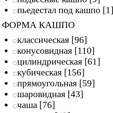
пьедестал под кашпо
[1
ФОРМА КАШПО
классическая
[96]
конусовидная
[110]
цилиндрическая
[61]
кубическая
[156]
прямоугольная
[59]
шаровидная
[43]
чаша
[76]