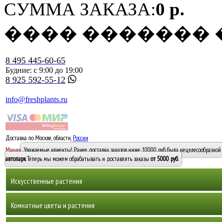
СУММА ЗАКАЗА:
0 р.
���� �������
8 495 445-60-65
Будние: с 9:00 до 19:00
8 925 592-55-12
info@freshplants.ru
Доставка по Москве, области,
России
5000 руб.
Минимальный заказ -
Уважаемые клиенты! Ранее доставка заказов ниже 10000 руб. была нецелесообразной 
10 000
автопарк
. Теперь мы можем обрабатывать и доставлять заказы
от 5000 руб
.
Искусственные растения
Деревья
Комнатные цветы и растения
Горшечные растения, кусты и мох
Бамбуки