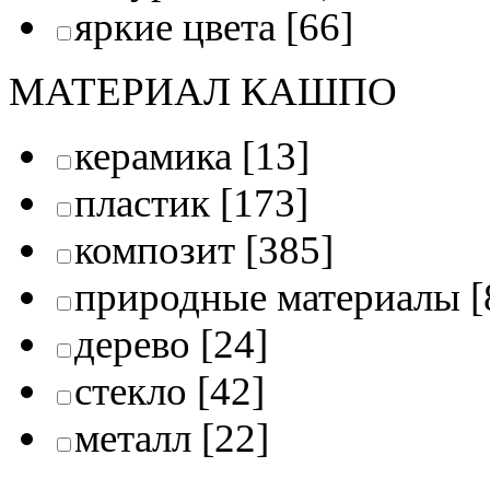
яркие цвета
[66]
МАТЕРИАЛ КАШПО
керамика
[13]
пластик
[173]
композит
[385]
природные материалы
[
дерево
[24]
стекло
[42]
металл
[22]