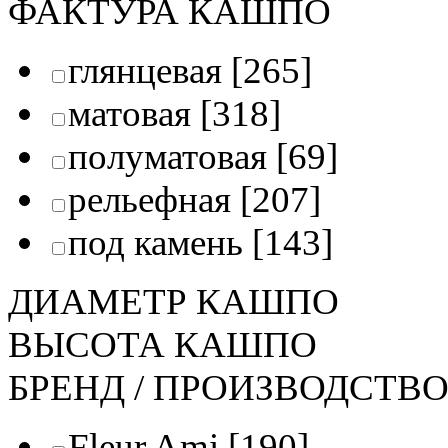
ФАКТУРА КАШПО
глянцевая
[265]
матовая
[318]
полуматовая
[69]
рельефная
[207]
под камень
[143]
ДИАМЕТР КАШПО
ВЫСОТА КАШПО
БРЕНД / ПРОИЗВОДСТВ
Fleur Ami
[190]