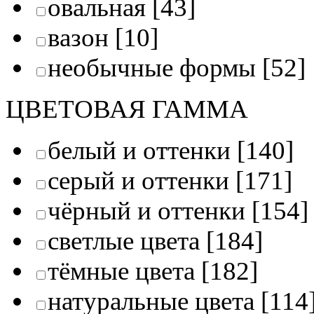
овальная
[43]
вазон
[10]
необычные формы
[52]
ЦВЕТОВАЯ ГАММА
белый и оттенки
[140]
серый и оттенки
[171]
чёрный и оттенки
[154]
светлые цвета
[184]
тёмные цвета
[182]
натуральные цвета
[114