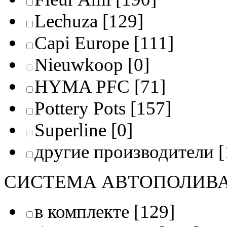
Lechuza
[129]
Capi Europe
[111]
Nieuwkoop
[0]
HYMA PFC
[71]
Pottery Pots
[157]
Superline
[0]
другие производители
[
СИСТЕМА АВТОПОЛИВ
в комплекте
[129]