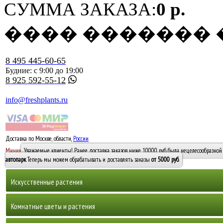
СУММА ЗАКАЗА:
0 р.
���� �������
8 495 445-60-65
Будние: с 9:00 до 19:00
8 925 592-55-12
info@freshplants.ru
Доставка по Москве, области,
России
5000 руб.
Минимальный заказ -
Уважаемые клиенты! Ранее доставка заказов ниже 10000 руб. была нецелесообразной 
10 000
автопарк
. Теперь мы можем обрабатывать и доставлять заказы
от 5000 руб
.
Искусственные растения
Деревья
Комнатные цветы и растения
Горшечные растения, кусты и мох
Бамбуки