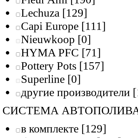
Lechuza
[129]
Capi Europe
[111]
Nieuwkoop
[0]
HYMA PFC
[71]
Pottery Pots
[157]
Superline
[0]
другие производители
[
СИСТЕМА АВТОПОЛИВ
в комплекте
[129]