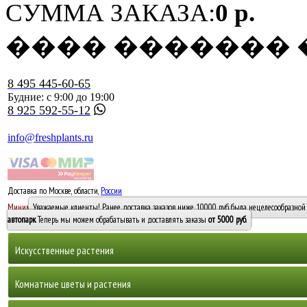
СУММА ЗАКАЗА:
0 р.
���� �������
8 495 445-60-65
Будние: с 9:00 до 19:00
8 925 592-55-12
info@freshplants.ru
Доставка по Москве, области,
России
5000 руб.
Минимальный заказ -
Уважаемые клиенты! Ранее доставка заказов ниже 10000 руб. была нецелесообразной 
10 000
автопарк
. Теперь мы можем обрабатывать и доставлять заказы
от 5000 руб
.
Искусственные растения
Деревья
Комнатные цветы и растения
Горшечные растения, кусты и мох
Бамбуки