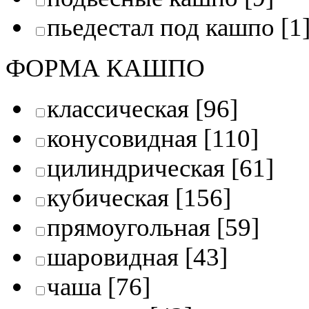
пьедестал под кашпо
[1
ФОРМА КАШПО
классическая
[96]
конусовидная
[110]
цилиндрическая
[61]
кубическая
[156]
прямоугольная
[59]
шаровидная
[43]
чаша
[76]