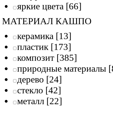
яркие цвета
[66]
МАТЕРИАЛ КАШПО
керамика
[13]
пластик
[173]
композит
[385]
природные материалы
[
дерево
[24]
стекло
[42]
металл
[22]