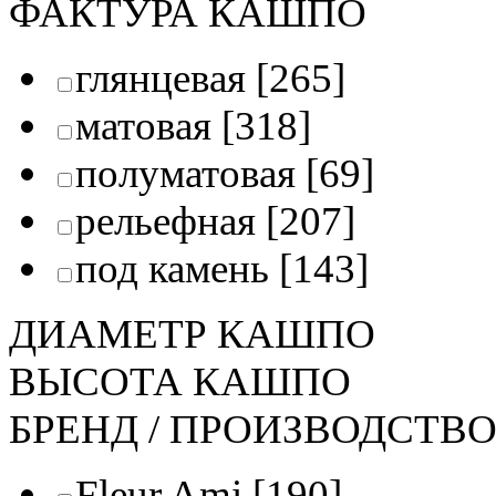
ФАКТУРА КАШПО
глянцевая
[265]
матовая
[318]
полуматовая
[69]
рельефная
[207]
под камень
[143]
ДИАМЕТР КАШПО
ВЫСОТА КАШПО
БРЕНД / ПРОИЗВОДСТВ
Fleur Ami
[190]