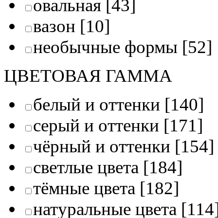
овальная
[43]
вазон
[10]
необычные формы
[52]
ЦВЕТОВАЯ ГАММА
белый и оттенки
[140]
серый и оттенки
[171]
чёрный и оттенки
[154]
светлые цвета
[184]
тёмные цвета
[182]
натуральные цвета
[114