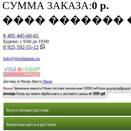
СУММА ЗАКАЗА:
0 р.
���� �������
8 495 445-60-65
Будние: с 9:00 до 19:00
8 925 592-55-12
info@freshplants.ru
Доставка по Москве, области,
России
5000 руб.
Минимальный заказ -
Уважаемые клиенты! Ранее доставка заказов ниже 10000 руб. была нецелесообразной 
10 000
автопарк
. Теперь мы можем обрабатывать и доставлять заказы
от 5000 руб
.
Искусственные растения
Деревья
Комнатные цветы и растения
Горшечные растения, кусты и мох
Бамбуки