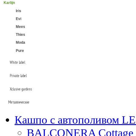
Karlijn
Iris
Evi
Mees
Thies
Moda
Pure
White label
Private label
Laos
Xclusive gardens
Beauty
Plain
Металлические
Baq
Кашпо с автополивом 
Superline
Oceana
Ter steege
BALCONERA Cottage 
Alure