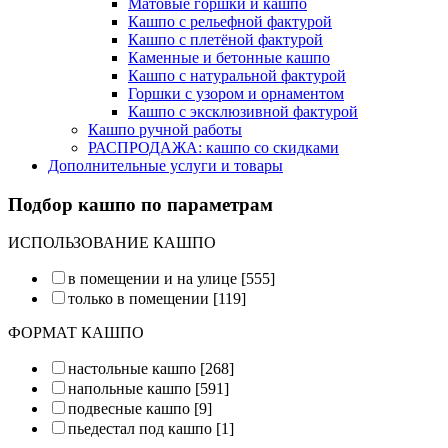
Матовые горшки и кашпо
Кашпо с рельефной фактурой
Кашпо с плетёной фактурой
Каменные и бетонные кашпо
Кашпо с натуральной фактурой
Горшки с узором и орнаментом
Кашпо с эксклюзивной фактурой
Кашпо ручной работы
РАСПРОДАЖА: кашпо со скидками
Дополнительные услуги и товары
Подбор кашпо по параметрам
ИСПОЛЬЗОВАНИЕ КАШПО
в помещении и на улице
[555]
только в помещении
[119]
ФОРМАТ КАШПО
настольные кашпо
[268]
напольные кашпо
[591]
подвесные кашпо
[9]
пьедестал под кашпо
[1]