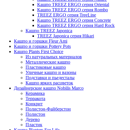
Кашпо TREEZ ERGO серия Oriental
Кашпо TREEZ ERGO серия Rombo
TREEZ ERGO серия TreeLine
Кашпо TREEZ ERGO серия Concrete
Кашпо TREEZ ERGO серия Hard Rock
Кашпо TREEZ Japonica
TREEZ Japonica серия Hikari
Кашпо и горшки Fleur Ami
Кашпо и горшки Pottery Pots
Кашпо Plants First Choice
Из натуральных материалов
Металлические кашпо
Пластиковые кашпо
Уличные кашпо и вазоны
Подставки и пьедесталы
Кашпо ярких расцветок
Дизайнерские кашпо Nobilis Marco
Керамика
Терракота
Конкрит
Полистон-Файберстон
Полистон
Дерево
Пластик
Кашпо Planters For Life