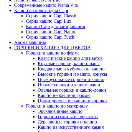
Современные кашпо Planta Vita
Кашпо из полистоуна Capi
Серия кашпо Capi Classic
Серия кашпо Capi Lux
Кашпо Capi для зонирования
Серия кашпо Capi Nature
Серия кашпо Capi Tutch!
Арома-машины
ГОРШКИ И КАШПО ДЛЯ ЦВЕТОВ
Горшки и кашпо по форме
Классические кашпо для цветов
Круглые горшки, кашпо-шары
Квадратные и кубические кашпо
Высокие горшки и кашпо, конусы
Прямоугольные горшки и кашпо
Низкие горшки и кашпо, чаши
Овальные горшки и кашпо-лодки
Кашпо необычной формы
Цилиндрические кашпо и горшки
Горшки и кашпо по материалу
Эксклюзивные кашпо
Горшки из глины и терракоты
Деревянные горшки и кашпо
Кашпо из искусственного камня