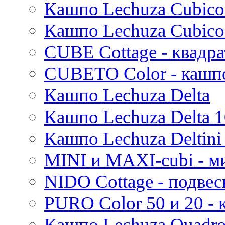
Кашпо Lechuza Cubico
Стрелиция (Strelitzia)
Rough
Suze
Трахикарпус (Trachycarpus)
Stone
Кашпо Lechuza Cubico
Lindy
Вашингтония (Washingtonia)
Urban
Karlijn
CUBE Cottage - квадр
Iris
Evi
CUBETO Color - кашп
Mees
Кашпо Lechuza Delta
Thies
Moda
Кашпо Lechuza Delta 1
Pure
Кашпо Lechuza Deltini 
MINI и MAXI-cubi - м
NIDO Cottage - подве
PURO Color 50 и 20 -
Кашпо Lechuza Quadr