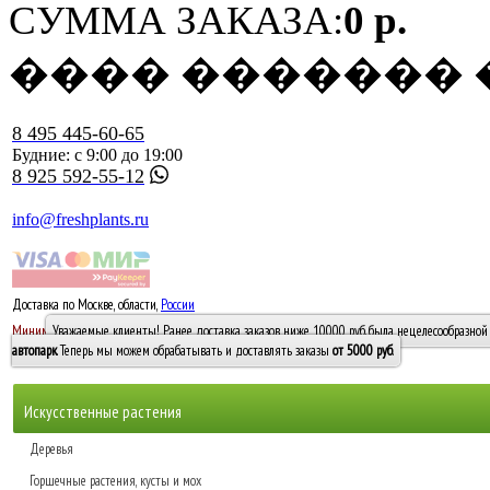
СУММА ЗАКАЗА:
0 р.
���� �������
8 495 445-60-65
Будние: с 9:00 до 19:00
8 925 592-55-12
info@freshplants.ru
Доставка по Москве, области,
России
5000 руб.
Минимальный заказ -
Уважаемые клиенты! Ранее доставка заказов ниже 10000 руб. была нецелесообразной 
10 000
автопарк
. Теперь мы можем обрабатывать и доставлять заказы
от 5000 руб
.
Искусственные растения
Деревья
Горшечные растения, кусты и мох
Бамбуки