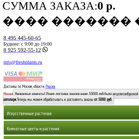
СУММА ЗАКАЗА:
0 р.
���� �������
8 495 445-60-65
Будние: с 9:00 до 19:00
8 925 592-55-12
info@freshplants.ru
Доставка по Москве, области,
России
5000 руб.
Минимальный заказ -
Уважаемые клиенты! Ранее доставка заказов ниже 10000 руб. была нецелесообразной 
10 000
автопарк
. Теперь мы можем обрабатывать и доставлять заказы
от 5000 руб
.
Искусственные растения
Деревья
Комнатные цветы и растения
Горшечные растения, кусты и мох
Бамбуки