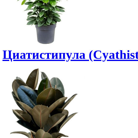
Циатистипула (Cyathist