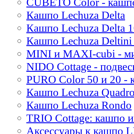
CUBETO Color - кашп
Mees
Кашпо Lechuza Delta
Thies
Moda
Кашпо Lechuza Delta 1
Pure
Кашпо Lechuza Deltini 
MINI и MAXI-cubi - м
NIDO Cottage - подве
PURO Color 50 и 20 -
Кашпо Lechuza Quadr
Кашпо Lechuza Rondo
TRIO Cottage: кашпо и
Аксессуары к кашпо