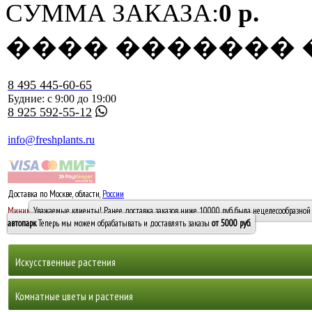
СУММА ЗАКАЗА:
0 р.
���� �������
8 495 445-60-65
Будние: с 9:00 до 19:00
8 925 592-55-12
info@freshplants.ru
Доставка по Москве, области,
России
5000 руб.
Минимальный заказ -
Уважаемые клиенты! Ранее доставка заказов ниже 10000 руб. была нецелесообразной 
10 000
автопарк
. Теперь мы можем обрабатывать и доставлять заказы
от 5000 руб
.
Искусственные растения
Деревья
Комнатные цветы и растения
Горшечные растения, кусты и мох
Бамбуки