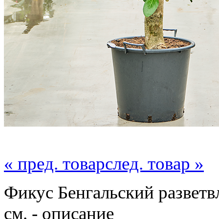
« пред. товар
след. товар »
Фикус Бенгальский разветв
см. - описание