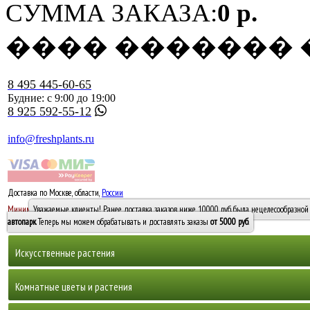
СУММА ЗАКАЗА:
0 р.
���� �������
8 495 445-60-65
Будние: с 9:00 до 19:00
8 925 592-55-12
info@freshplants.ru
Доставка по Москве, области,
России
5000 руб.
Минимальный заказ -
Уважаемые клиенты! Ранее доставка заказов ниже 10000 руб. была нецелесообразной 
10 000
автопарк
. Теперь мы можем обрабатывать и доставлять заказы
от 5000 руб
.
Искусственные растения
Деревья
Комнатные цветы и растения
Горшечные растения, кусты и мох
Бамбуки