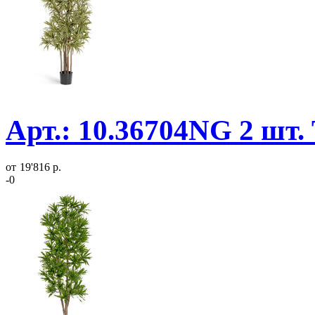
Арт.: 10.36704NG 2 шт.
от
19'816 р.
-0