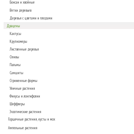
Бонсаи и хвойные
Ветки деревьев
Деревья с цветами и плодами
Драцены
Кактусы
Крупномеры
Лиственные деревья
Оливы
Пальмы
Самшиты
Стриженные формы
Уличные растения
Фикусы и лонгифолии
Шеффлеры
Экзотические растения
Горшечные растения, кусты и мох
Ампельные растения
Газонные коврики, мох