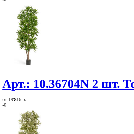
Арт.: 10.36704N 2 шт. 
от
19'816 р.
-0