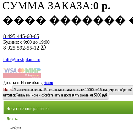
СУММА ЗАКАЗА:
0 р.
���� �������
8 495 445-60-65
Будние: с 9:00 до 19:00
8 925 592-55-12
info@freshplants.ru
Доставка по Москве, области,
России
5000 руб.
Минимальный заказ -
Уважаемые клиенты! Ранее доставка заказов ниже 10000 руб. была нецелесообразной 
10 000
автопарк
. Теперь мы можем обрабатывать и доставлять заказы
от 5000 руб
.
Искусственные растения
Деревья
Бамбуки