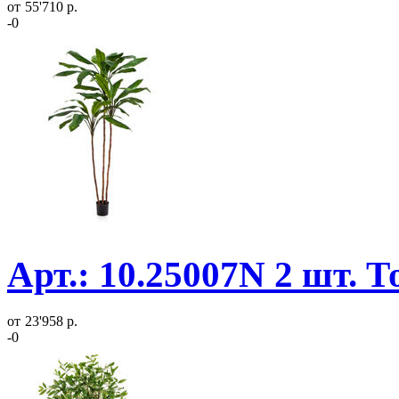
от
55'710 р.
-0
Арт.: 10.25007N 2 шт. 
от
23'958 р.
-0