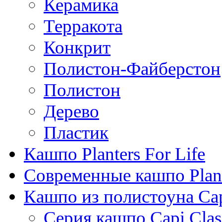
Керамика
Терракота
Конкрит
Полистон-Файберстон
Полистон
Дерево
Пластик
Кашпо Planters For Life
Современные кашпо Plant
Кашпо из полистоуна Ca
Серия кашпо Capi Clas