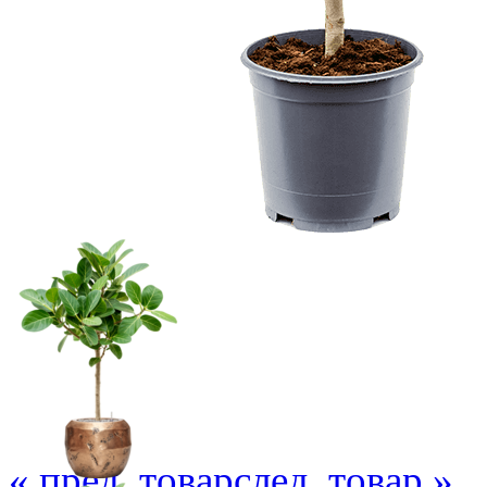
« пред. товар
след. товар »