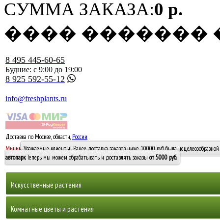
СУММА ЗАКАЗА:
0 р.
���� �������
8 495 445-60-65
Будние: с 9:00 до 19:00
8 925 592-55-12
info@freshplants.ru
Доставка по Москве, области,
России
5000 руб.
Минимальный заказ -
Уважаемые клиенты! Ранее доставка заказов ниже 10000 руб. была нецелесообразной 
10 000
автопарк
. Теперь мы можем обрабатывать и доставлять заказы
от 5000 руб
.
Искусственные растения
Деревья
Комнатные цветы и растения
Горшечные растения, кусты и мох
Бамбуки