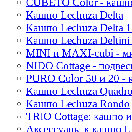
CUBETO Color - кашп
Mees
Кашпо Lechuza Delta
Thies
Moda
Кашпо Lechuza Delta 1
Pure
Кашпо Lechuza Deltini 
MINI и MAXI-cubi - м
NIDO Cottage - подве
PURO Color 50 и 20 -
Кашпо Lechuza Quadr
Кашпо Lechuza Rondo
TRIO Cottage: кашпо и
Аксессуары к кашпо