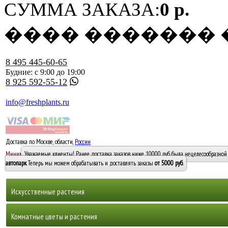
СУММА ЗАКАЗА:
0 р.
���� �������
8 495 445-60-65
Будние: с 9:00 до 19:00
8 925 592-55-12
info@freshplants.ru
Доставка по Москве, области,
России
5000 руб.
Минимальный заказ -
Уважаемые клиенты! Ранее доставка заказов ниже 10000 руб. была нецелесообразной 
10 000
автопарк
. Теперь мы можем обрабатывать и доставлять заказы
от 5000 руб
.
Искусственные растения
Деревья
Комнатные цветы и растения
Горшечные растения, кусты и мох
Бамбуки