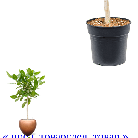
« пред. товар
след. товар »