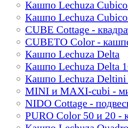
Кашпо Lechuza Cubico
Стрелиция (Strelitzia)
Rough
Suze
Трахикарпус (Trachycarpus)
Stone
Кашпо Lechuza Cubico
Lindy
Вашингтония (Washingtonia)
Urban
Karlijn
CUBE Cottage - квадр
Iris
Evi
CUBETO Color - кашп
Mees
Кашпо Lechuza Delta
Thies
Moda
Кашпо Lechuza Delta 1
Pure
Кашпо Lechuza Deltini 
MINI и MAXI-cubi - м
NIDO Cottage - подве
PURO Color 50 и 20 -
Кашпо Lechuza Quadr