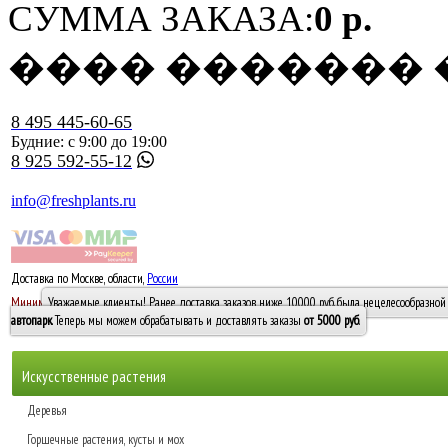
СУММА ЗАКАЗА:
0 р.
���� �������
8 495 445-60-65
Будние: с 9:00 до 19:00
8 925 592-55-12
info@freshplants.ru
Доставка по Москве, области,
России
5000 руб.
Минимальный заказ -
Уважаемые клиенты! Ранее доставка заказов ниже 10000 руб. была нецелесообразной 
10 000
автопарк
. Теперь мы можем обрабатывать и доставлять заказы
от 5000 руб
.
Искусственные растения
Деревья
Горшечные растения, кусты и мох
Бамбуки