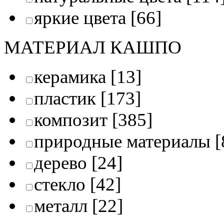
яркие цвета
[66]
МАТЕРИАЛ КАШПО
керамика
[13]
пластик
[173]
композит
[385]
природные материалы
[
дерево
[24]
стекло
[42]
металл
[22]