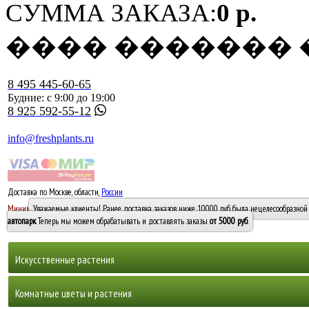
СУММА ЗАКАЗА:
0 р.
���� �������
8 495 445-60-65
Будние: с 9:00 до 19:00
8 925 592-55-12
info@freshplants.ru
Доставка по Москве, области,
России
5000 руб.
Минимальный заказ -
Уважаемые клиенты! Ранее доставка заказов ниже 10000 руб. была нецелесообразной 
10 000
автопарк
. Теперь мы можем обрабатывать и доставлять заказы
от 5000 руб
.
Искусственные растения
Деревья
Комнатные цветы и растения
Горшечные растения, кусты и мох
Бамбуки