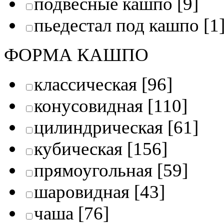
подвесные кашпо
[9]
пьедестал под кашпо
[1
ФОРМА КАШПО
классическая
[96]
конусовидная
[110]
цилиндрическая
[61]
кубическая
[156]
прямоугольная
[59]
шаровидная
[43]
чаша
[76]