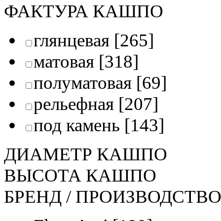
ФАКТУРА КАШПО
глянцевая
[265]
матовая
[318]
полуматовая
[69]
рельефная
[207]
под камень
[143]
ДИАМЕТР КАШПО
ВЫСОТА КАШПО
БРЕНД / ПРОИЗВОДСТВ