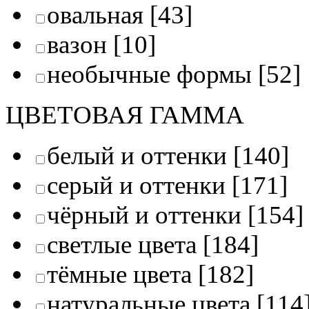
овальная
[43]
вазон
[10]
необычные формы
[52]
ЦВЕТОВАЯ ГАММА
белый и оттенки
[140]
серый и оттенки
[171]
чёрный и оттенки
[154]
светлые цвета
[184]
тёмные цвета
[182]
натуральные цвета
[114