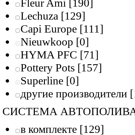
Fleur Ami
[190]
Lechuza
[129]
Capi Europe
[111]
Nieuwkoop
[0]
HYMA PFC
[71]
Pottery Pots
[157]
Superline
[0]
другие производители
[
СИСТЕМА АВТОПОЛИВ
в комплекте
[129]